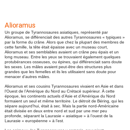
Alioramus
Un groupe de Tyrannosaures asiatiques, représenté par
Alioramus, se différenciait des autres Tyrannosaures « typiques »
par la forme du crâne. Alors que chez la plupart des membres de
cette famille, la tête était épaisse avec un museau court,
Alioramus et ses semblables avaient un crâne peu épais et un
long museau. Entre les yeux se trouvaient également quelques
protubérances osseuses, ou épines, qui différenciait sans doute
les sexes. Les mâles avaient peut-être des structures plus
grandes que les femelles et ils les utilisaient sans doute pour
menacer d’autres mâles.
Alioramus et ses cousins Tyrannosaures vivaient en Asie et dans
l’Ouest de l’Amérique du Nord au Crétacé supérieur. À cette
époque, les continents actuels d’Asie et d’Amérique du Nord
formaient un seul et même territoire. Le détroit de Béring, qui les
sépare aujourd’hui, était à sec. Mais la partie nord-Américaine
était divisée en deux entre nord et sud par une mer peu
profonde, séparant la Laurasie « asiatique » à l’ouest de la
Laurasie « européenne » à l’est.