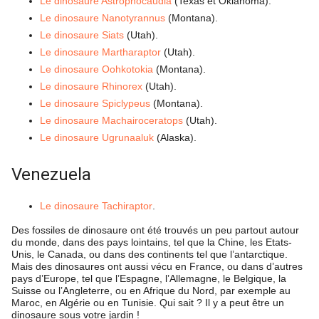
Le dinosaure Astrophocaudia
(Texas et Oklahoma).
Le dinosaure Nanotyrannus
(Montana).
Le dinosaure Siats
(Utah).
Le dinosaure Martharaptor
(Utah).
Le dinosaure Oohkotokia
(Montana).
Le dinosaure Rhinorex
(Utah).
Le dinosaure Spiclypeus
(Montana).
Le dinosaure Machairoceratops
(Utah).
Le dinosaure Ugrunaaluk
(Alaska).
Venezuela
Le dinosaure Tachiraptor
.
Des fossiles de dinosaure ont été trouvés un peu partout autour
du monde, dans des pays lointains, tel que la Chine, les Etats-
Unis, le Canada, ou dans des continents tel que l’antarctique.
Mais des dinosaures ont aussi vécu en France, ou dans d’autres
pays d’Europe, tel que l’Espagne, l’Allemagne, le Belgique, la
Suisse ou l’Angleterre, ou en Afrique du Nord, par exemple au
Maroc, en Algérie ou en Tunisie. Qui sait ? Il y a peut être un
dinosaure sous votre jardin !