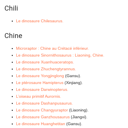
Chili
Le dinosaure Chilesaurus.
Chine
Microraptor : Chine au Crétacé inférieur.
Le dinosaure Sinornithosaurus : Liaoning, Chine.
Le dinosaure Xuanhuaceratops.
Le dinosaure Zhuchengtyrannus.
Le dinosaure Yongjinglong
(Gansu).
Le ptérosaure Hamipterus
(Xinjiang).
Le dinosaure Darwinopterus.
L’oiseau primitif Aurornis.
Le dinosaure Dashanpusaurus.
Le dinosaure Changyuraptor
(Liaoning).
Le dinosaure Ganzhousaurus
(Jiangxi).
Le dinosaure Huanghetitan
(Gansu).