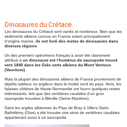
Dinosaures du Crétacé
Les dinosaures du Crétacé sont variés et nombreux. Bien que les
sédiments albiens connus en France soient principalement
d’origine marine,
ils ont livré des restes de dinosaures dans
diverses régions
.
Un des premiers spécimens français à avoir été clairement
attribué à
un dinosaure est l’humérus de sauropode trouvé
vers 1840 dans les Grès verts albiens du Mont Ventoux
(Vaucluse)
.
Mais la plupart des dinosaures albiens de France proviennent de
dépôts sableux ou argileux dans la moitié nord du pays. Ainsi, les
falaises côtières de Haute-Normandie ont fourni quelques restes
intéressants, tels que des vertèbres caudales d’un gros
sauropode trouvées à Bléville (Seine-Maritime).
Dans les argiles albiennes du Pays de Bray à Villers-Saint-
Bathélémy (Oise) a été trouvée une série de vertèbres caudales
appartenant aussi à un sauropode.