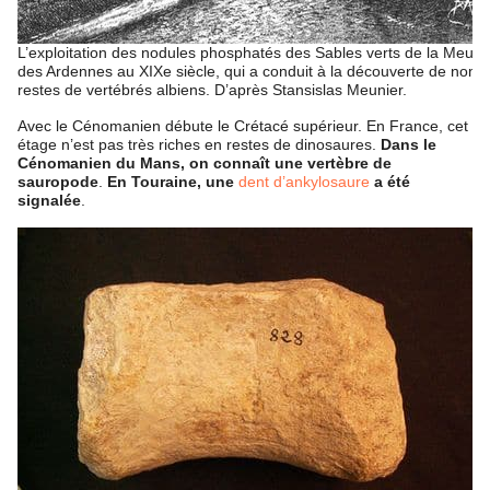
L’exploitation des nodules phosphatés des Sables verts de la Meuse
des Ardennes au XIXe siècle, qui a conduit à la découverte de nom
restes de vertébrés albiens. D’après Stansislas Meunier.
Avec le Cénomanien débute le Crétacé supérieur. En France, cet
étage n’est pas très riches en restes de dinosaures.
Dans le
Cénomanien du Mans, on connaît une vertèbre de
sauropode
.
En Touraine, une
dent d’ankylosaure
a été
signalée
.