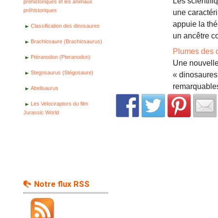
Les scientif
préhistoriques et les animaux
préhistoriques
une caractéri
appuie la thé
Classification des dinosaures
un ancêtre 
Brachiosaure (Brachiosaurus)
Plumes des d
Ptéranodon (Pteranodon)
Une nouvelle
Stegosaurus (Stégosaure)
« dinosaures 
remarquables 
Abelisaurus
Les Velociraptors du film
Jurassic World
Notre flux RSS