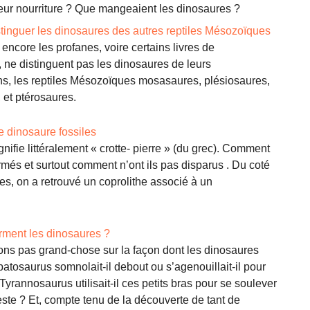
leur nourriture ? Que mangeaient les dinosaures ?
inguer les dinosaures des autres reptiles Mésozoïques
encore les profanes, voire certains livres de
, ne distinguent pas les dinosaures de leurs
s, les reptiles Mésozoïques mosasaures, plésiosaures,
 et ptérosaures.
e dinosaure fossiles
gnifie littéralement « crotte- pierre » (du grec). Comment
ormés et surtout comment n’ont ils pas disparus . Du coté
s, on a retrouvé un coprolithe associé à un
ment les dinosaures ?
ns pas grand-chose sur la façon dont les dinosaures
atosaurus somnolait-il debout ou s’agenouillait-il pour
Tyrannosaurus utilisait-il ces petits bras pour se soulever
ste ? Et, compte tenu de la découverte de tant de