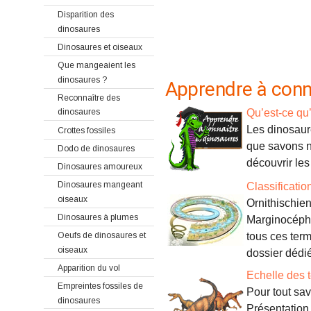
Disparition des
dinosaures
Dinosaures et oiseaux
Que mangeaient les
dinosaures ?
Apprendre à conna
Reconnaître des
Qu’est-ce qu
dinosaures
Les dinosaur
Crottes fossiles
que savons n
Dodo de dinosaures
découvrir les
Dinosaures amoureux
Dinosaures mangeant
Classificati
oiseaux
Ornithischie
Dinosaures à plumes
Marginocéphal
Oeufs de dinosaures et
tous ces term
oiseaux
dossier dédié
Apparition du vol
Echelle des 
Empreintes fossiles de
Pour tout sav
dinosaures
Présentation