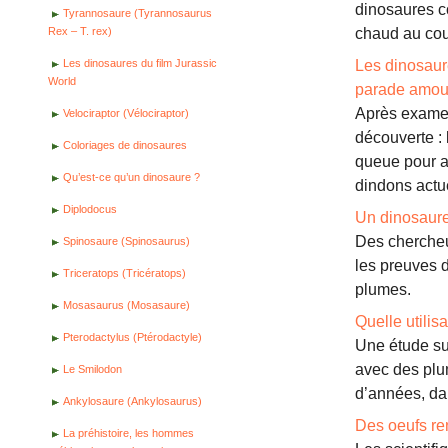
dinosaures co
Tyrannosaure (Tyrannosaurus
Rex – T. rex)
chaud au cou
Les dinosaures du film Jurassic
Les dinosaur
World
parade amou
Après examen
Velociraptor (Vélociraptor)
découverte : 
Coloriages de dinosaures
queue pour at
Qu’est-ce qu’un dinosaure ?
dindons actu
Diplodocus
Un dinosaure
Des chercheur
Spinosaure (Spinosaurus)
les preuves d
Triceratops (Tricératops)
plumes.
Mosasaurus (Mosasaure)
Quelle utilis
Pterodactylus (Ptérodactyle)
Une étude su
avec des plu
Le Smilodon
d’années, da
Ankylosaure (Ankylosaurus)
Des oeufs ren
La préhistoire, les hommes