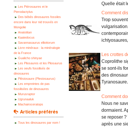
Quelle était 
Les Ptérosaures et le
Pterodactylus
Comment dist
Des bébés dinosaures fossiles
Trop souvent 
encore dans leur nid trouvés en
vulgarisation
Mongolie
Anatotitan
contemporain
Kaatedocus
ichtyosaures,
Savannasaurus elliottorum
Livre minéraux : la minéralogie
de la France
Les crottes d
Gualicho shinyae
Coprolithe si
Les Pliosaures et les Pliosaurus
se sont-ils f
Les oeufs fossilisés de
dinosaures
des dinosaure
Plésiosaure (Plesiosaurus)
Tyranosaure.
Les empreintes de pas
fossilisées de dinosaures
Murusraptor
Comment dor
Ugrunaaluk
Nous ne savo
Machairoceratops
dormaient. Ap
Articles préférés
se reposer ? 
Tous les dinosaures par nom !
après une sie