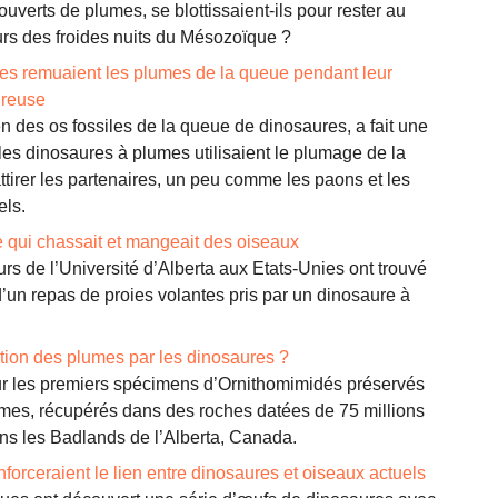
uverts de plumes, se blottissaient-ils pour rester au
rs des froides nuits du Mésozoïque ?
es remuaient les plumes de la queue pendant leur
reuse
 des os fossiles de la queue de dinosaures, a fait une
les dinosaures à plumes utilisaient le plumage de la
tirer les partenaires, un peu comme les paons et les
els.
 qui chassait et mangeait des oiseaux
s de l’Université d’Alberta aux Etats-Unies ont trouvé
’un repas de proies volantes pris par un dinosaure à
ation des plumes par les dinosaures ?
r les premiers spécimens d’Ornithomimidés préservés
mes, récupérés dans des roches datées de 75 millions
ns les Badlands de l’Alberta, Canada.
forceraient le lien entre dinosaures et oiseaux actuels