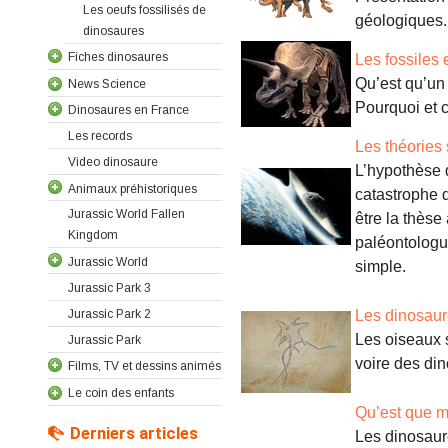
Les oeufs fossilisés de
géologiques.
dinosaures
Fiches dinosaures
Les fossiles 
Qu’est qu’un 
News Science
Pourquoi et 
Dinosaures en France
Les records
Les théories 
Video dinosaure
L’hypothèse 
Animaux préhistoriques
catastrophe d
Jurassic World Fallen
être la thèse
Kingdom
paléontologu
Jurassic World
simple.
Jurassic Park 3
Jurassic Park 2
Les dinosaure
Les oiseaux 
Jurassic Park
voire des di
Films, TV et dessins animés
Le coin des enfants
Qu’est que m
Derniers articles
Les dinosaure