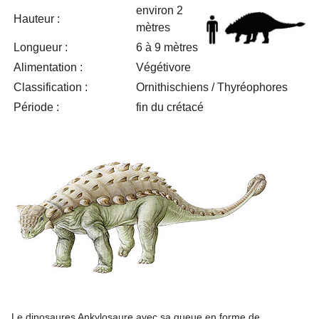
environ 2
Hauteur :
mètres
Longueur :
6 à 9 mètres
Alimentation :
Végétivore
Classification :
Ornithischiens / Thyréophores
Période :
fin du crétacé
Le dinosaures Ankylosaure avec sa queue en forme de