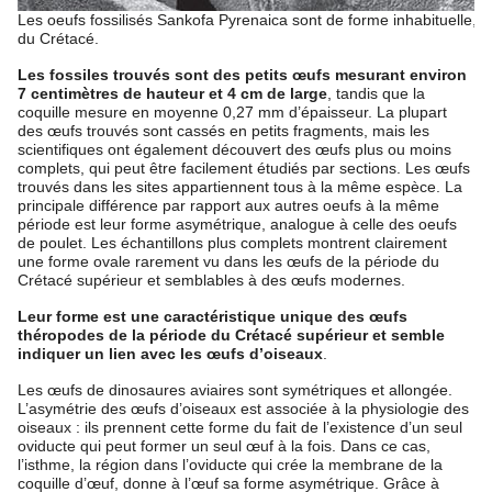
Les oeufs fossilisés Sankofa Pyrenaica sont de forme inhabituelle, i
du Crétacé.
Les fossiles trouvés sont des petits œufs mesurant environ
7 centimètres de hauteur et 4 cm de large
, tandis que la
coquille mesure en moyenne 0,27 mm d’épaisseur. La plupart
des œufs trouvés sont cassés en petits fragments, mais les
scientifiques ont également découvert des œufs plus ou moins
complets, qui peut être facilement étudiés par sections. Les œufs
trouvés dans les sites appartiennent tous à la même espèce. La
principale différence par rapport aux autres oeufs à la même
période est leur forme asymétrique, analogue à celle des oeufs
de poulet. Les échantillons plus complets montrent clairement
une forme ovale rarement vu dans les œufs de la période du
Crétacé supérieur et semblables à des œufs modernes.
Leur forme est une caractéristique unique des œufs
théropodes de la période du Crétacé supérieur et semble
indiquer un lien avec les œufs d’oiseaux
.
Les œufs de dinosaures aviaires sont symétriques et allongée.
L’asymétrie des œufs d’oiseaux est associée à la physiologie des
oiseaux : ils prennent cette forme du fait de l’existence d’un seul
oviducte qui peut former un seul œuf à la fois. Dans ce cas,
l’isthme, la région dans l’oviducte qui crée la membrane de la
coquille d’œuf, donne à l’œuf sa forme asymétrique. Grâce à