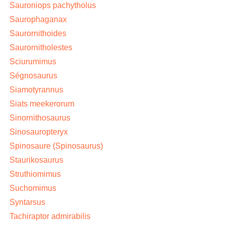
Sauroniops pachytholus
Saurophaganax
Saurornithoides
Saurornitholestes
Sciurumimus
Ségnosaurus
Siamotyrannus
Siats meekerorum
Sinornithosaurus
Sinosauropteryx
Spinosaure (Spinosaurus)
Staurikosaurus
Struthiomimus
Suchomimus
Syntarsus
Tachiraptor admirabilis