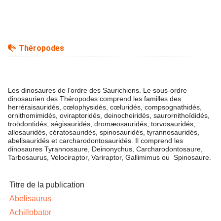
Théropodes
Les dinosaures de l’ordre des Saurichiens. Le sous-ordre
dinosaurien des Théropodes comprend les familles des
herréraisauridés, cœlophysidés, cœluridés, compsognathidés,
ornithomimidés, oviraptoridés, deinocheiridés, saurornithoïdidés,
troödontidés, ségisauridés, dromæosauridés, torvosauridés,
allosauridés, cératosauridés, spinosauridés, tyrannosauridés,
abelisauridés et carcharodontosauridés. Il comprend les
dinosaures Tyrannosaure, Deinonychus, Carcharodontosaure,
Tarbosaurus, Velociraptor, Variraptor, Gallimimus ou Spinosaure.
Titre de la publication
Abelisaurus
Achillobator