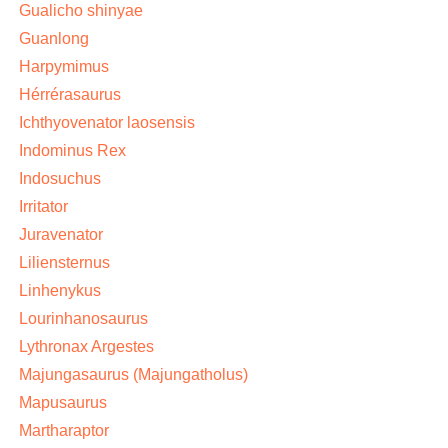
Gualicho shinyae
Guanlong
Harpymimus
Hérrérasaurus
Ichthyovenator laosensis
Indominus Rex
Indosuchus
Irritator
Juravenator
Liliensternus
Linhenykus
Lourinhanosaurus
Lythronax Argestes
Majungasaurus (Majungatholus)
Mapusaurus
Martharaptor