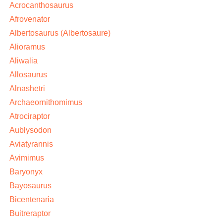
Acrocanthosaurus
Afrovenator
Albertosaurus (Albertosaure)
Alioramus
Aliwalia
Allosaurus
Alnashetri
Archaeornithomimus
Atrociraptor
Aublysodon
Aviatyrannis
Avimimus
Baryonyx
Bayosaurus
Bicentenaria
Buitreraptor