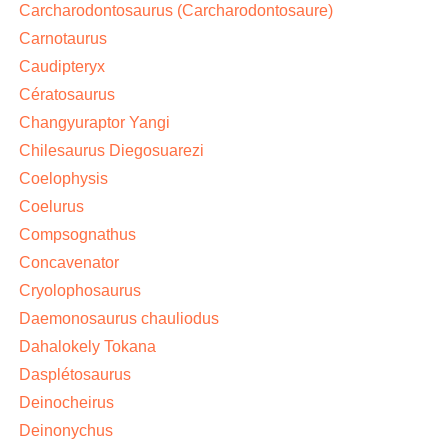
Carcharodontosaurus (Carcharodontosaure)
Carnotaurus
Caudipteryx
Cératosaurus
Changyuraptor Yangi
Chilesaurus Diegosuarezi
Coelophysis
Coelurus
Compsognathus
Concavenator
Cryolophosaurus
Daemonosaurus chauliodus
Dahalokely Tokana
Dasplétosaurus
Deinocheirus
Deinonychus