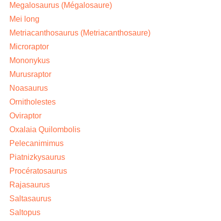
Megalosaurus (Mégalosaure)
Mei long
Metriacanthosaurus (Metriacanthosaure)
Microraptor
Mononykus
Murusraptor
Noasaurus
Ornitholestes
Oviraptor
Oxalaia Quilombolis
Pelecanimimus
Piatnizkysaurus
Procératosaurus
Rajasaurus
Saltasaurus
Saltopus