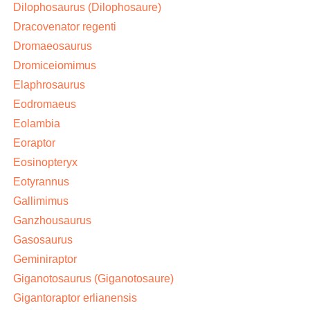
Dilophosaurus (Dilophosaure)
Dracovenator regenti
Dromaeosaurus
Dromiceiomimus
Elaphrosaurus
Eodromaeus
Eolambia
Eoraptor
Eosinopteryx
Eotyrannus
Gallimimus
Ganzhousaurus
Gasosaurus
Geminiraptor
Giganotosaurus (Giganotosaure)
Gigantoraptor erlianensis