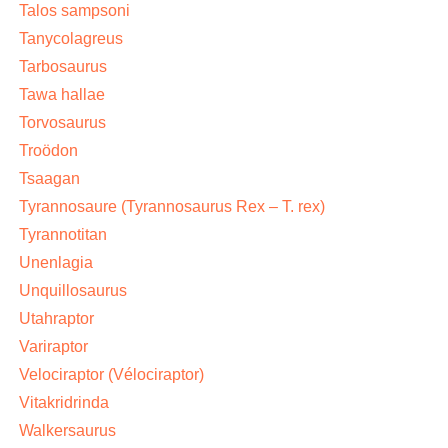
Talos sampsoni
Tanycolagreus
Tarbosaurus
Tawa hallae
Torvosaurus
Troödon
Tsaagan
Tyrannosaure (Tyrannosaurus Rex – T. rex)
Tyrannotitan
Unenlagia
Unquillosaurus
Utahraptor
Variraptor
Velociraptor (Vélociraptor)
Vitakridrinda
Walkersaurus