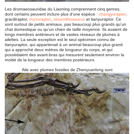
Les dromaeosauridae du Liaoning comprennent cinq genres,
dont certains peuvent inclure plus d’une espèce :
changyuraptor
,
graciliraptor,
microraptor
,
sinornithosaurus
et tianyuraptor. Ce
sont surtout de petits animaux, pas beaucoup plus grands qu’un
chat domestique ou qu’un chien de taille moyenne. Ils avaient de
longs membres antérieurs et de vastes réseaux de plumes à
ailettes. La seule exception est le seul spécimen connu de
tianyuraptor, qui appartenait à un animal beaucoup plus grand
qui a approché deux mètres de longueur du corps, et qui
possédaient des avant-bras qui mesurent seulement environ la
moitié de la longueur des membres postérieurs.
Aile avec plumes fossiles de Zhenyuanlong suni