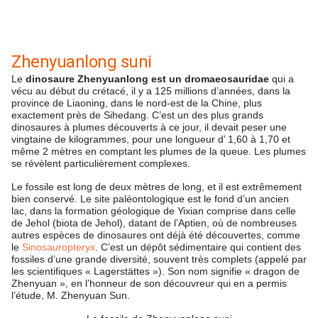
Zhenyuanlong suni
Le
dinosaure Zhenyuanlong est un dromaeosauridae
qui a
vécu au début du crétacé, il y a 125 millions d’années, dans la
province de Liaoning, dans le nord-est de la Chine, plus
exactement près de Sihedang. C’est un des plus grands
dinosaures à plumes découverts à ce jour, il devait peser une
vingtaine de kilogrammes, pour une longueur d’ 1,60 à 1,70 et
même 2 mètres en comptant les plumes de la queue. Les plumes
se révèlent particulièrement complexes.
Le fossile est long de deux mètres de long, et il est extrêmement
bien conservé. Le site paléontologique est le fond d’un ancien
lac, dans la formation géologique de Yixian comprise dans celle
de Jehol (biota de Jehol), datant de l’Aptien, où de nombreuses
autres espèces de dinosaures ont déjà été découvertes, comme
le
Sinosauropteryx
. C’est un dépôt sédimentaire qui contient des
fossiles d’une grande diversité, souvent très complets (appelé par
les scientifiques « Lagerstättes »). Son nom signifie « dragon de
Zhenyuan », en l’honneur de son découvreur qui en a permis
l’étude, M. Zhenyuan Sun.