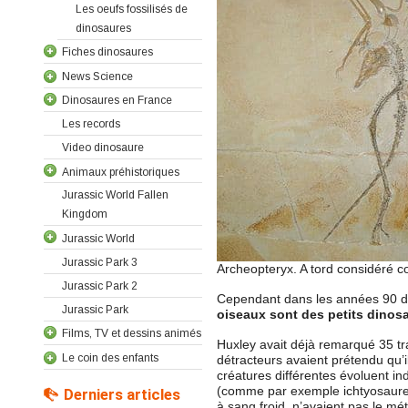
Les oeufs fossilisés de
dinosaures
Fiches dinosaures
News Science
Dinosaures en France
Les records
Video dinosaure
Animaux préhistoriques
Jurassic World Fallen
Kingdom
Jurassic World
Jurassic Park 3
Archeopteryx. A tord considéré c
Jurassic Park 2
Cependant dans les années 90 d
Jurassic Park
oiseaux sont des petits dinos
Films, TV et dessins animés
Huxley avait déjà remarqué 35 t
Le coin des enfants
détracteurs avaient prétendu qu’
créatures différentes évoluent 
(comme par exemple ichtyosaures,
Derniers articles
à sang froid, n’avaient pas le m