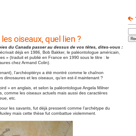
les oiseaux, quel lien ?
oies du Canada passer au dessus de vos têtes, dites-vous :
i écrivait déjà en 1986, Bob Bakker, le paléontologue américain,
s » (traduit et publié en France en 1990 sous le titre : le
saures chez Armand Colin).
enant), l’archéoptéryx a été montré comme le chaînon
es dinosaures et les oiseaux, qu’en est-il maintenant ?
ird » en anglais, et selon la paléontologue Angela Milner
es, comme les oiseaux actuels mais aussi des caractères
eue, etc.
our les savants, fut déjà pressenti comme l’archétype du
xley mais cette thèse fut combattue violemment.