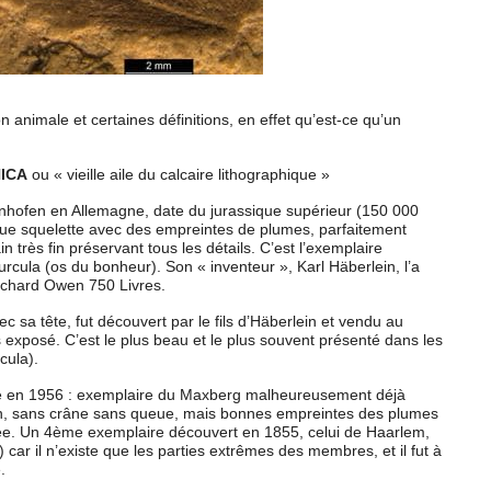
ation animale et certaines définitions, en effet qu’est-ce qu’un
ICA
ou « vieille aile du calcaire lithographique »
lnhofen en Allemagne, date du jurassique supérieur (150 000
que squelette avec des empreintes de plumes, parfaitement
 très fin préservant tous les détails. C’est l’exemplaire
urcula (os du bonheur). Son « inventeur », Karl Häberlein, l’a
chard Owen 750 Livres.
 sa tête, fut découvert par le fils d’Häberlein et vendu au
s exposé. C’est le plus beau et le plus souvent présenté dans les
cula).
é en 1956 : exemplaire du Maxberg malheureusement déjà
ion, sans crâne sans queue, mais bonnes empreintes des plumes
rivée. Un 4ème exemplaire découvert en 1855, celui de Haarlem,
) car il n’existe que les parties extrêmes des membres, et il fut à
.