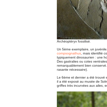
Archéoptéryx fossilisé.
Un 5ème exemplaire, un juvénile, 
compsognathus
, mais identifié 
typiquement dinosaurien : une h
Des gastralies ou cotes ventrale
remarquablement bien conservé. L
rasante nécessaire).
Le 6ème et dernier a été trouvé e
il a été exposé au musée de Soln
griffes très incurvées aux ailes,