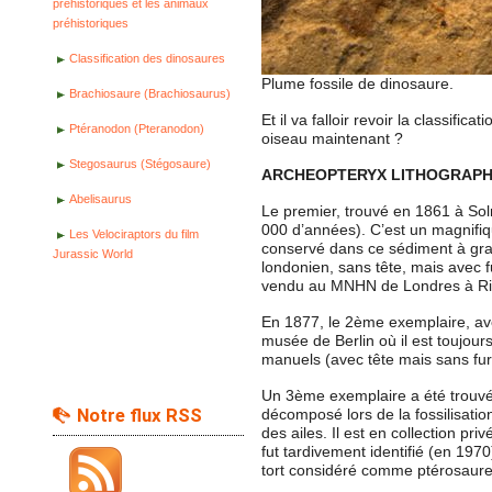
préhistoriques et les animaux
préhistoriques
Classification des dinosaures
Plume fossile de dinosaure.
Brachiosaure (Brachiosaurus)
Et il va falloir revoir la classific
Ptéranodon (Pteranodon)
oiseau maintenant ?
Stegosaurus (Stégosaure)
ARCHEOPTERYX LITHOGRAPH
Abelisaurus
Le premier, trouvé en 1861 à So
000 d’années). C’est un magnifi
Les Velociraptors du film
conservé dans ce sédiment à grain
Jurassic World
londonien, sans tête, mais avec f
vendu au MNHN de Londres à Ri
En 1877, le 2ème exemplaire, avec
musée de Berlin où il est toujour
manuels (avec tête mais sans fur
Un 3ème exemplaire a été trouv
Notre flux RSS
décomposé lors de la fossilisat
des ailes. Il est en collection p
fut tardivement identifié (en 1970
tort considéré comme ptérosaure