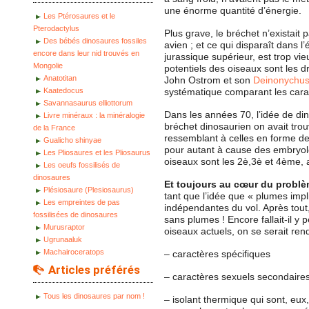
une énorme quantité d’énergie.
Les Ptérosaures et le
Pterodactylus
Plus grave, le bréchet n’existait 
Des bébés dinosaures fossiles
avien ; et ce qui disparaît dans l
encore dans leur nid trouvés en
jurassique supérieur, est trop vi
Mongolie
potentiels des oiseaux sont les
Anatotitan
John Ostrom et son
Deinonychu
Kaatedocus
systématique comparant les car
Savannasaurus elliottorum
Dans les années 70, l’idée de di
Livre minéraux : la minéralogie
bréchet dinosaurien on avait tro
de la France
ressemblant à celles en forme de
Gualicho shinyae
pour autant à cause des embryolo
Les Pliosaures et les Pliosaurus
oiseaux sont les 2è,3è et 4ème, a
Les oeufs fossilisés de
dinosaures
Et toujours au cœur du probl
Plésiosaure (Plesiosaurus)
tant que l’idée que « plumes impli
Les empreintes de pas
indépendantes du vol. Après tout,
fossilisées de dinosaures
sans plumes ! Encore fallait-il y
Murusraptor
oiseaux actuels, on se serait re
Ugrunaaluk
Machairoceratops
– caractères spécifiques
Articles préférés
– caractères sexuels secondaire
Tous les dinosaures par nom !
– isolant thermique qui sont, eux