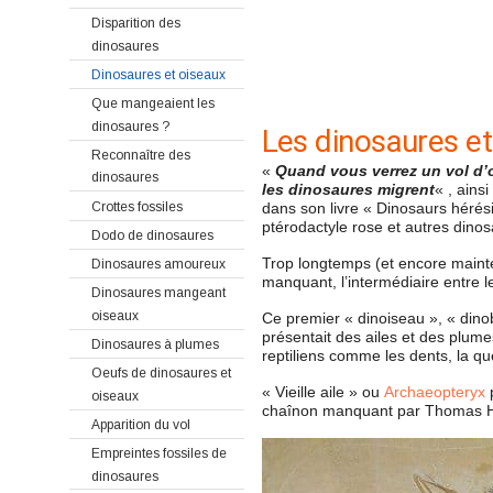
Disparition des
dinosaures
Dinosaures et oiseaux
Que mangeaient les
dinosaures ?
Les dinosaures et 
Reconnaître des
«
Quand vous verrez un vol d’
dinosaures
les dinosaures migrent
« , ains
Crottes fossiles
dans son livre « Dinosaurs hérésie
ptérodactyle rose et autres dino
Dodo de dinosaures
Trop longtemps (et encore maint
Dinosaures amoureux
manquant, l’intermédiaire entre l
Dinosaures mangeant
oiseaux
Ce premier « dinoiseau », « dinob
présentait des ailes et des plum
Dinosaures à plumes
reptiliens comme les dents, la qu
Oeufs de dinosaures et
« Vieille aile » ou
Archaeopteryx
p
oiseaux
chaînon manquant par Thomas Hu
Apparition du vol
Empreintes fossiles de
dinosaures