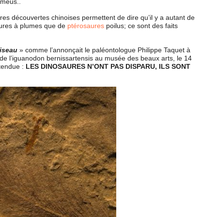
émeus..
es découvertes chinoises permettent de dire qu’il y a autant de
aures à plumes que de
ptérosaures
poilus; ce sont des faits
oiseau
» comme l’annonçait le paléontologue Philippe Taquet à
n de l’iguanodon bernissartensis au musée des beaux arts, le 14
tendue :
LES DINOSAURES N’ONT PAS DISPARU, ILS SONT