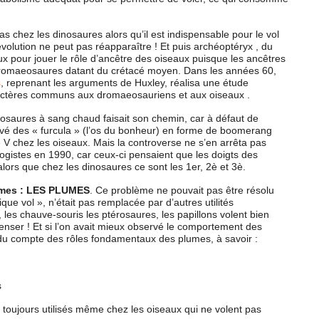
pas chez les dinosaures alors qu’il est indispensable pour le vol
’évolution ne peut pas réapparaître ! Et puis archéoptéryx , du
eux pour jouer le rôle d’ancêtre des oiseaux puisque les ancêtres
 dromaeosaures datant du crétacé moyen. Dans les années 60,
s
, reprenant les arguments de Huxley, réalisa une étude
actères communs aux dromaeosauriens et aux oiseaux .
nosaures à sang chaud faisait son chemin, car à défaut de
uvé des « furcula » (l’os du bonheur) en forme de boomerang
 V chez les oiseaux. Mais la controverse ne s’en arrêta pas
gistes en 1990, car ceux-ci pensaient que les doigts des
lors que chez les dinosaures ce sont les 1er, 2è et 3è.
èmes : LES PLUMES
. Ce problème ne pouvait pas être résolu
que vol », n’était pas remplacée par d’autres utilités
 les chauve-souris les ptérosaures, les papillons volent bien
 penser ! Et si l’on avait mieux observé le comportement des
ndu compte des rôles fondamentaux des plumes, à savoir :
s
, toujours utilisés même chez les oiseaux qui ne volent pas