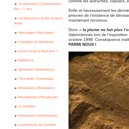
comme les autruches, casoars, 
Tyrannosaure (Tyrannosaurus
Rex – T. rex)
Enfin et heureusement les dernièr
preuves de l’existence de dinos
Les dinosaures du film Jurassic
maintenant reconnus.
World
Donc «
la plume ne fait plus l’
Velociraptor (Vélociraptor)
Valenciennes lors de l’expositio
octobre 1998. Conséquence inat
Coloriages de dinosaures
PARMI NOUS !
Qu’est-ce qu’un dinosaure ?
Diplodocus
Spinosaure (Spinosaurus)
Triceratops (Tricératops)
Mosasaurus (Mosasaure)
Pterodactylus (Ptérodactyle)
Le Smilodon
Ankylosaure (Ankylosaurus)
La préhistoire, les hommes