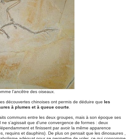
omme l’ancêtre des oiseaux.
es découvertes chinoises ont permis de déduire que
les
aures à plumes et à queue courte
.
raits communs entre les deux groupes, mais à son époque ses
il ne s’agissait que d’une convergence de formes : deux
indépendamment et finissent par avoir la même apparence
 requins et dauphins). De plus on pensait que les dinosaures ,
étabolisme adéquat pour se permettre de voler, ce qui consomme