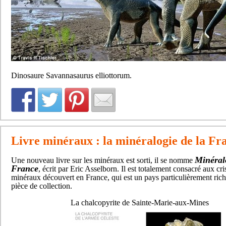
Dinosaure Savannasaurus elliottorum.
Livre minéraux : la minéralogie de la Fr
Minéral
Une nouveau livre sur les minéraux est sorti, il se nomme
France
, écrit par Eric Asselborn. Il est totalement consacré aux cri
minéraux découvert en France, qui est un pays particulièrement rich
pièce de collection.
La chalcopyrite de Sainte-Marie-aux-Mines