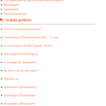
Les empreintes de pas fossilisées de dinosaures
Murusraptor
Ugrunaaluk
Machairoceratops
Articles préférés
Tous les dinosaures par nom !
Tyrannosaure (Tyrannosaurus Rex – T. rex)
Les dinosaures du film Jurassic World
Velociraptor (Vélociraptor)
Coloriages de dinosaures
Qu’est-ce qu’un dinosaure ?
Diplodocus
Spinosaure (Spinosaurus)
Triceratops (Tricératops)
Mosasaurus (Mosasaure)