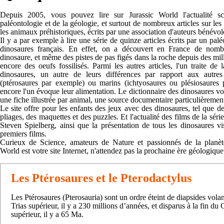
Depuis 2005, vous pouvez lire sur Jurassic World l'actualité sc
paléontologie et de la géologie, et surtout de nombreux articles sur les
les animaux préhistoriques, écrits par une association d'auteurs bénévol
Il y a par exemple à lire une série de quinze articles écrits par un pal
dinosaures français. En effet, on a découvert en France de nomb
dinosaure, et même des pistes de pas figés dans la roche depuis des mil
encore des oeufs fossilisés. Parmi les autres articles, l'un traite de 
dinosaures, un autre de leurs différences par rapport aux autres 
(ptérosaures par exemple) ou marins (ichtyosaures ou plésiosaures
encore l'un évoque leur alimentation. Le dictionnaire des dinosaures v
une fiche illustrée par animal, une source documentaire particulièrement
Le site offre pour les enfants des jeux avec des dinosaures, tel que de
pliages, des maquettes et des puzzles. Et l'actualité des films de la séri
Steven Spielberg, ainsi que la présentation de tous les dinosaures vi
premiers films.
Curieux de Science, amateurs de Nature et passionnés de la planète
World est votre site Internet, n'attendez pas la prochaine ère géologique
Les Ptérosaures et le Pterodactylus
Les Ptérosaures (Pterosauria) sont un ordre éteint de diapsides vola
Trias supérieur, il y a 230 millions d’années, et disparus à la fin du 
supérieur, il y a 65 Ma.