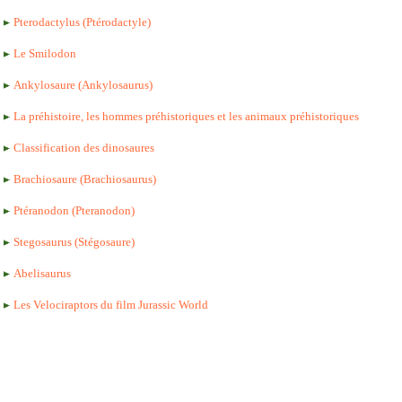
Pterodactylus (Ptérodactyle)
Le Smilodon
Ankylosaure (Ankylosaurus)
La préhistoire, les hommes préhistoriques et les animaux préhistoriques
Classification des dinosaures
Brachiosaure (Brachiosaurus)
Ptéranodon (Pteranodon)
Stegosaurus (Stégosaure)
Abelisaurus
Les Velociraptors du film Jurassic World