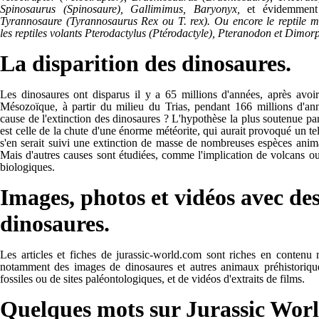
Spinosaurus (Spinosaure), Gallimimus, Baryonyx,
et évidemment
Tyrannosaure (Tyrannosaurus Rex ou T. rex). Ou encore le reptile 
les reptiles volants Pterodactylus (Ptérodactyle), Pteranodon et Dimo
La disparition des dinosaures.
Les dinosaures ont disparus il y a 65 millions d'années, après avoi
Mésozoïque, à partir du milieu du Trias, pendant 166 millions d'ann
cause de l'extinction des dinosaures ? L'hypothèse la plus soutenue par
est celle de la chute d'une énorme météorite, qui aurait provoqué un te
s'en serait suivi une extinction de masse de nombreuses espèces anima
Mais d'autres causes sont étudiées, comme l'implication de volcans 
biologiques.
Images, photos et vidéos avec de
dinosaures.
Les articles et fiches de jurassic-world.com sont riches en contenu
notamment des images de dinosaures et autres animaux préhistoriqu
fossiles ou de sites paléontologiques, et de vidéos d'extraits de films.
Quelques mots sur Jurassic Wor