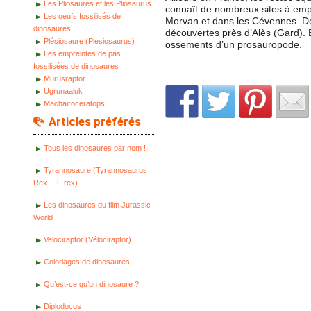
Les Pliosaures et les Pliosaurus
connaît de nombreux sites à empr
Les oeufs fossilisés de
Morvan et dans les Cévennes. Des
dinosaures
découvertes près d’Alès (Gard). 
Plésiosaure (Plesiosaurus)
ossements d’un prosauropode.
Les empreintes de pas
fossilisées de dinosaures
Murusraptor
Ugrunaaluk
Machairoceratops
Articles préférés
Tous les dinosaures par nom !
Tyrannosaure (Tyrannosaurus
Rex – T. rex)
Les dinosaures du film Jurassic
World
Velociraptor (Vélociraptor)
Coloriages de dinosaures
Qu’est-ce qu’un dinosaure ?
Diplodocus