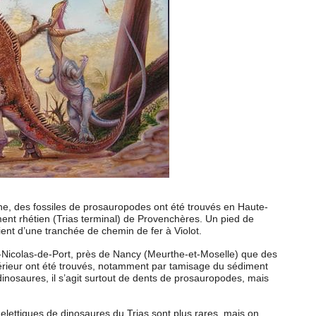
e, des fossiles de prosauropodes ont été trouvés en Haute-
nt rhétien (Trias terminal) de Provenchères. Un pied de
ent d’une tranchée de chemin de fer à Violot.
nt-Nicolas-de-Port, près de Nancy (Meurthe-et-Moselle) que des
érieur ont été trouvés, notamment par tamisage du sédiment
inosaures, il s’agit surtout de dents de prosauropodes, mais
uelettiques de dinosaures du Trias sont plus rares, mais on