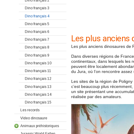
Dino français 2
Dino français 3
Dino français 4
Dino français 5
Dino français 6
Les plus anciens 
Dino français 7
Les plus anciens dinosaures de Fr
Dino français 8
Dino français 9
Dans diverses régions de France,
continentaux, dans lesquels les 
Dino français 10
peuvent être localement abondants
Dino français 11
du Jura, où l’on rencontre asse
Dino français 12
Les sites de la région de Poligny
c’est beaucoup plus récemment, d
Dino français 13
un site présentant une accumulat
Dino français 14
réalisée par des amateurs.
Dino français 15
Les records
Video dinosaure
Animaux préhistoriques
Jurassic World Fallen