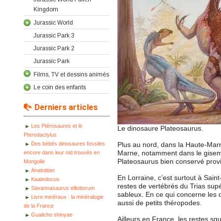
Kingdom
Jurassic World
Jurassic Park 3
Jurassic Park 2
Jurassic Park
Films, TV et dessins animés
Le coin des enfants
Derniers articles
Les Ptérosaures et le
Le dinosaure Plateosaurus.
Pterodactylus
Des bébés dinosaures fossiles
Plus au nord, dans la Haute-Marn
Marne, notamment dans le giseme
encore dans leur nid trouvés en
Plateosaurus bien conservé provi
Mongolie
Anatotitan
En Lorraine, c’est surtout à Sai
Kaatedocus
restes de vertébrés du Trias sup
Savannasaurus elliottorum
sableux. En ce qui concerne les d
Livre minéraux : la minéralogie
aussi de petits théropodes.
de la France
Gualicho shinyae
Ailleurs en France, les restes sq