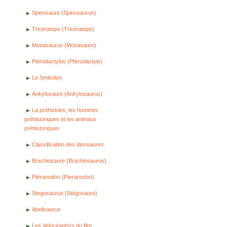
Spinosaure (Spinosaurus)
Triceratops (Tricératops)
Mosasaurus (Mosasaure)
Pterodactylus (Ptérodactyle)
Le Smilodon
Ankylosaure (Ankylosaurus)
La préhistoire, les hommes
préhistoriques et les animaux
préhistoriques
Classification des dinosaures
Brachiosaure (Brachiosaurus)
Ptéranodon (Pteranodon)
Stegosaurus (Stégosaure)
Abelisaurus
Les Velociraptors du film