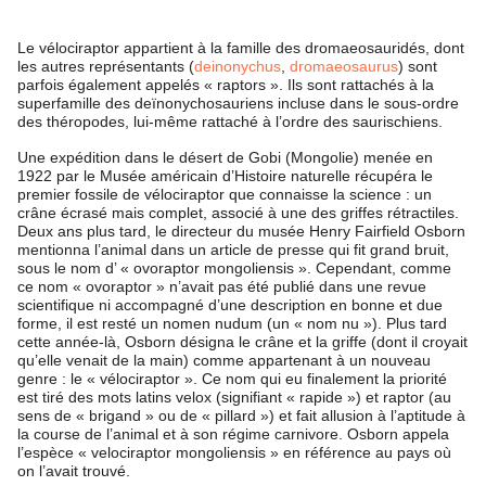
Le vélociraptor appartient à la famille des dromaeosauridés, dont
les autres représentants (
deinonychus
,
dromaeosaurus
) sont
parfois également appelés « raptors ». Ils sont rattachés à la
superfamille des deïnonychosauriens incluse dans le sous-ordre
des théropodes, lui-même rattaché à l’ordre des saurischiens.
Une expédition dans le désert de Gobi (Mongolie) menée en
1922 par le Musée américain d’Histoire naturelle récupéra le
premier fossile de vélociraptor que connaisse la science : un
crâne écrasé mais complet, associé à une des griffes rétractiles.
Deux ans plus tard, le directeur du musée Henry Fairfield Osborn
mentionna l’animal dans un article de presse qui fit grand bruit,
sous le nom d’ « ovoraptor mongoliensis ». Cependant, comme
ce nom « ovoraptor » n’avait pas été publié dans une revue
scientifique ni accompagné d’une description en bonne et due
forme, il est resté un nomen nudum (un « nom nu »). Plus tard
cette année-là, Osborn désigna le crâne et la griffe (dont il croyait
qu’elle venait de la main) comme appartenant à un nouveau
genre : le « vélociraptor ». Ce nom qui eu finalement la priorité
est tiré des mots latins velox (signifiant « rapide ») et raptor (au
sens de « brigand » ou de « pillard ») et fait allusion à l’aptitude à
la course de l’animal et à son régime carnivore. Osborn appela
l’espèce « velociraptor mongoliensis » en référence au pays où
on l’avait trouvé.