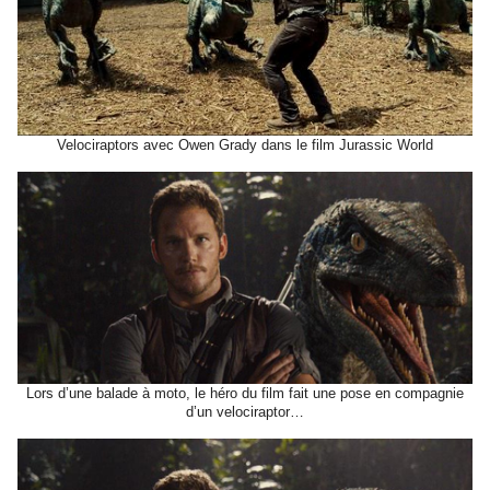
Velociraptors avec
Owen Grady dans le
film Jurassic World
Lors d’une balade à moto, le héro du film fait une pose en compagnie
d’un velociraptor…