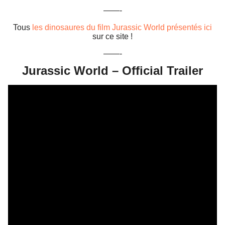
——-
Tous
les dinosaures du film Jurassic World présentés ici
sur ce site !
——-
Jurassic World – Official Trailer