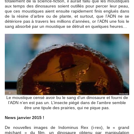
totalement de la science-fiction, il aurait fallu que les moustiques
aux temps des dinosaures soient outillés pour percer leur peau,
que ces moustiques aient ensuite rapidement finis englués dans
de la résine d’arbre ou de plante, et surtout, que l’ADN ne se
détériore pas à travers les millions d’années, or l’ADN une fois le
sang absorbé par un moustique se détruit en quelques heures…
Le moustique censé avoir bu le sang d’un dinosaure et fourni de
l’ADN n’en est pas un. L’insecte piégé dans de l’ambre semble
être une tipule des prairies, qui ne pique pas.
News janvier 2015 !
De nouvelles images de Indominus Rex (i-rex), le « grand
méchant » du film, un dinosaure obtenu par manipulation