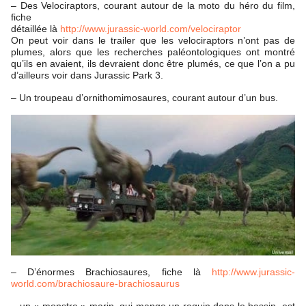
– Des Velociraptors, courant autour de la moto du héro du film,
fiche
détaillée là
http://www.jurassic-world.com/velociraptor
On peut voir dans le trailer que les velociraptors n’ont pas de
plumes, alors que les recherches paléontologiques ont montré
qu’ils en avaient, ils devraient donc être plumés, ce que l’on a pu
d’ailleurs voir dans Jurassic Park 3.
– Un troupeau d’ornithomimosaures, courant autour d’un bus.
– D’énormes Brachiosaures, fiche là
http://www.jurassic-
world.com/brachiosaure-brachiosaurus
– un « monstre » marin, qui mange un requin dans le bassin, est