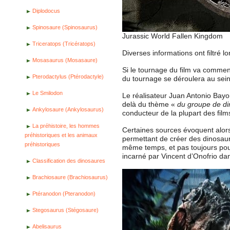
Diplodocus
Spinosaure (Spinosaurus)
Jurassic World Fallen Kingdom
Triceratops (Tricératops)
Diverses informations ont filtré
Mosasaurus (Mosasaure)
Si le tournage du film va commen
Pterodactylus (Ptérodactyle)
du tournage se déroulera au sei
Le Smilodon
Le réalisateur Juan Antonio Bayon
delà du thème «
du groupe de di
Ankylosaure (Ankylosaurus)
conducteur de la plupart des film
La préhistoire, les hommes
Certaines sources évoquent alors 
préhistoriques et les animaux
permettant de créer des dinosaur
préhistoriques
même temps, et pas toujours po
incarné par Vincent d’Onofrio da
Classification des dinosaures
Brachiosaure (Brachiosaurus)
Ptéranodon (Pteranodon)
Stegosaurus (Stégosaure)
Abelisaurus