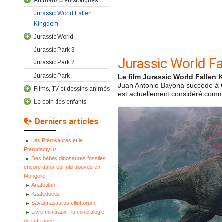
Animaux préhistoriques
Jurassic World Fallen
Kingdom
Jurassic World
Jurassic Park 3
Jurassic World F
Jurassic Park 2
Jurassic Park
Le film Jurassic World Fallen K
Juan Antonio Bayona succède à Co
Films, TV et dessins animés
est actuellement considéré comme
Le coin des enfants
Derniers articles
Les Ptérosaures et le
Pterodactylus
Des bébés dinosaures fossiles
encore dans leur nid trouvés en
Mongolie
Anatotitan
Kaatedocus
Savannasaurus elliottorum
Livre minéraux : la minéralogie
de la France