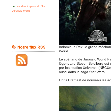
Les Velociraptors du film
Jurassic World
Notre flux RSS
Indominus Rex, le grand méchant
World.
Le scénario de Jurassic World Fal
légendaire Steven Spielberg est qu
par les studios Universal (NBCUniv
aussi dans la saga Star Wars.
Chris Pratt est de nouveau les a