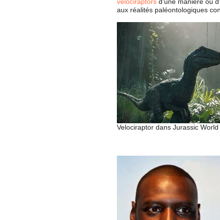
velociraptors
d’une manière ou d’
aux réalités paléontologiques co
Velociraptor dans Jurassic Worl