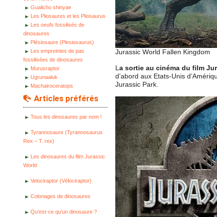
Gualicho shinyae
Les Pliosaures et les Pliosaurus
Les oeufs fossilisés de
dinosaures
Plésiosaure (Plesiosaurus)
Les empreintes de pas
Jurassic World Fallen Kingdom
fossilisées de dinosaures
L
a sortie au cinéma du film Ju
Murusraptor
d’abord aux Etats-Unis d’Amériqu
Ugrunaaluk
Jurassic Park.
Machairoceratops
Articles préférés
Tous les dinosaures par nom !
Tyrannosaure (Tyrannosaurus
Rex – T. rex)
Les dinosaures du film Jurassic
World
Velociraptor (Vélociraptor)
Coloriages de dinosaures
Qu’est-ce qu’un dinosaure ?