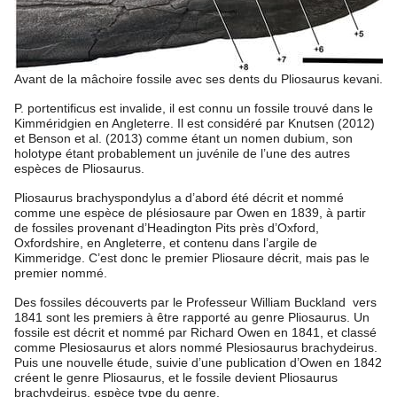
Avant de la mâchoire fossile avec ses dents du Pliosaurus kevani.
P. portentificus est invalide, il est connu un fossile trouvé dans le
Kimméridgien en Angleterre. Il est considéré par Knutsen (2012)
et Benson et al. (2013) comme étant un nomen dubium, son
holotype étant probablement un juvénile de l’une des autres
espèces de Pliosaurus.
Pliosaurus brachyspondylus a d’abord été décrit et nommé
comme une espèce de plésiosaure par Owen en 1839, à partir
de fossiles provenant d’Headington Pits près d’Oxford,
Oxfordshire, en Angleterre, et contenu dans l’argile de
Kimmeridge. C’est donc le premier Pliosaure décrit, mais pas le
premier nommé.
Des fossiles découverts par le Professeur William Buckland vers
1841 sont les premiers à être rapporté au genre Pliosaurus. Un
fossile est décrit et nommé par Richard Owen en 1841, et classé
comme Plesiosaurus et alors nommé Plesiosaurus brachydeirus.
Puis une nouvelle étude, suivie d’une publication d’Owen en 1842
créent le genre Pliosaurus, et le fossile devient Pliosaurus
brachydeirus, espèce type du genre.