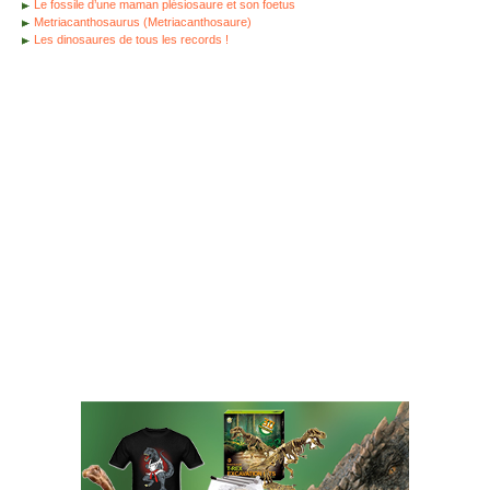
Le fossile d’une maman plésiosaure et son foetus
Metriacanthosaurus (Metriacanthosaure)
Les dinosaures de tous les records !