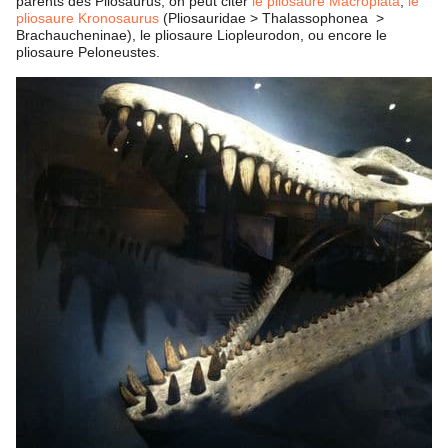
parents des Pliosaurus, on peut citer
le pliosaure Macroplata
,
le
pliosaure Kronosaurus
(Pliosauridae > Thalassophonea >
Brachaucheninae), le pliosaure Liopleurodon, ou encore le
pliosaure Peloneustes.