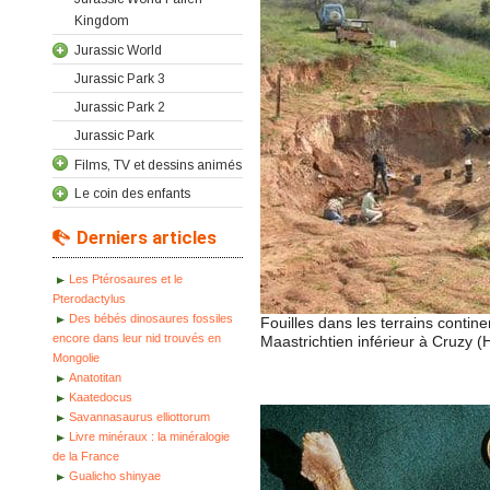
Kingdom
Jurassic World
Jurassic Park 3
Jurassic Park 2
Jurassic Park
Films, TV et dessins animés
Le coin des enfants
Derniers articles
Les Ptérosaures et le
Pterodactylus
Des bébés dinosaures fossiles
Fouilles dans les terrains conti
encore dans leur nid trouvés en
Maastrichtien inférieur à Cruzy (H
Mongolie
Anatotitan
Kaatedocus
Savannasaurus elliottorum
Livre minéraux : la minéralogie
de la France
Gualicho shinyae