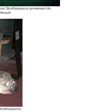
ure Struthiosaurus provenant du
érault.
truthiosaurus.