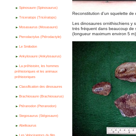
Spinosaure (Spinosaurus)
Reconstitution d’un squelette d
Triceratops (Tricératops)
Les dinosaures ornithischiens y s
Mosasaurus (Mosasaure)
très fréquent dans beaucoup de 
(longueur maximum environ 5 m)
Pterodactylus (Ptérodactyle)
Le Smilodon
Ankylosaure (Ankylosaurus)
La préhistoire, les hommes
préhistoriques et les animaux
préhistoriques
Classification des dinosaures
Brachiosaure (Brachiosaurus)
Ptéranodon (Pteranodon)
Stegosaurus (Stégosaure)
Abelisaurus
Les Velociraptors du film