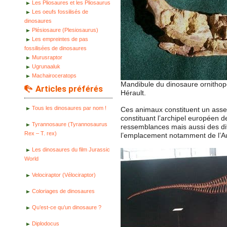
Les Pliosaures et les Pliosaurus
Les oeufs fossilisés de
dinosaures
Plésiosaure (Plesiosaurus)
Les empreintes de pas
fossilisées de dinosaures
Murusraptor
Ugrunaaluk
Machairoceratops
Mandibule du dinosaure ornitho
Articles préférés
Hérault.
Tous les dinosaures par nom !
Ces animaux constituent un assem
constituant l’archipel européen 
Tyrannosaure (Tyrannosaurus
ressemblances mais aussi des di
Rex – T. rex)
l’emplacement notamment de l’Aut
Les dinosaures du film Jurassic
World
Velociraptor (Vélociraptor)
Coloriages de dinosaures
Qu’est-ce qu’un dinosaure ?
Diplodocus