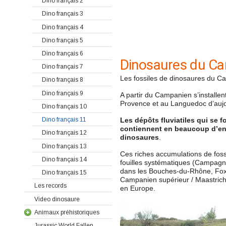
Dino français 2
Dino français 3
Dino français 4
Dino français 5
Dino français 6
Dinosaures du Ca
Dino français 7
Les fossiles de dinosaures du C
Dino français 8
Dino français 9
A partir du Campanien s’installen
Provence et au Languedoc d’aujo
Dino français 10
Dino français 11
Les dépôts fluviatiles qui se 
contiennent en beaucoup d’end
Dino français 12
dinosaures
.
Dino français 13
Ces riches accumulations de fossi
Dino français 14
fouilles systématiques (Campagne
dans les Bouches-du-Rhône, Fox-
Dino français 15
Campanien supérieur / Maastrich
Les records
en Europe.
Video dinosaure
Animaux préhistoriques
Jurassic World Fallen