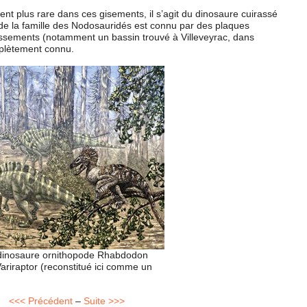
ent plus rare dans ces gisements, il s’agit du dinosaure cuirassé
de la famille des Nodosauridés est connu par des plaques
ossements (notamment un bassin trouvé à Villeveyrac, dans
mplètement connu.
 dinosaure ornithopode Rhabdodon
riraptor (reconstitué ici comme un
<<< Précédent
–
Suite >>>