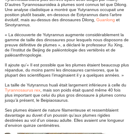
D’autres Tyrannosauroidea à plumes sont connus tel que Dilong.
Une analyse cladistique a montré que Yutyrannus occupait une
position plutôt basale, en-dessous de Eotyrannus dans l’arbre
évolutif, mais au-dessus des dinosaures Dilong,
Guanlong
et
Sinotyrannus.
« La découverte de Yutyrannus augmente considérablement la
gamme de taille des dinosaures pour lesquels nous disposons de
preuve définitive de plumes », a déclaré le professeur Xu Xing,
de l’Institut de Beijing de paléontologie des vertébrés et de
paléoanthropologie.
Il ajoute qu’« Il est possible que les plumes étaient beaucoup plus
répandue, du moins parmi les dinosaures carnivores, que la
plupart des scientifiques l’imaginaient il y a quelques années. »
La taille de Yutyrannus huali était largement inférieure à celle du
Tyrannosaurus rex
, mais son poids était quand même 40 fois
plus important que celui du plus gros dinosaure à plumes connu
jusqu’à présent, le Beipiaosaurus.
Ses plumes étaient de nature filamenteuse et ressemblaient
davantage au duvet d’un poussin qu’aux plumes rigides
destinées au vol d’un oiseau adulte. Elles avaient une longueur
d’environ quinze centimètres.