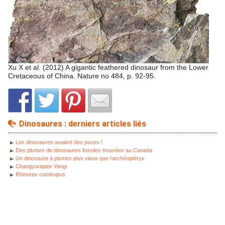
Xu X et al. (2012) A gigantic feathered dinosaur from the Lower
Cretaceous of China. Nature no 484, p. 92-95.
Dinosaures : derniers articles liés
Les dinosaures avaient des puces !
Des plumes de dinosaures fossiles trouvées au Canada
Un dinosaure à plumes plus vieux que l’archéoptéryx
Changyuraptor Yangi
Rhinorex condrupus