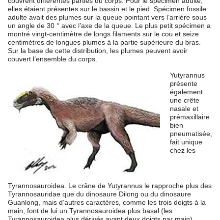
couvrent différentes parties du corps. Pour le spécimen adulte,
elles étaient présentes sur le bassin et le pied. Spécimen fossile
adulte avait des plumes sur la queue pointant vers l’arrière sous
un angle de 30 ° avec l’axe de la queue. Le plus petit spécimen a
montré vingt-centimètre de longs filaments sur le cou et seize
centimètres de longues plumes à la partie supérieure du bras.
Sur la base de cette distribution, les plumes peuvent avoir
couvert l’ensemble du corps.
Yutyrannus
présente
également
une crête
nasale et
prémaxillaire
bien
pneumatisée,
fait unique
chez les
Tyrannosauroidea. Le crâne de Yutyrannus le rapproche plus des
Tyrannosauridae que du dinosaure Dilong ou du dinosaure
Guanlong, mais d’autres caractères, comme les trois doigts à la
main, font de lui un Tyrannosauroidea plus basal (les
Tyrannosauroidea plus dérivés ayant deux doigts par main).