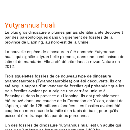
Yutyrannus huali
Le plus gros dinosaure à plumes jamais identifié a été découvert
par des paléontologues dans un gisement de fossiles de la
province de Liaoning, au nord-est de la Chine.
La nouvelle espèce de dinosaure a été nommée Yutyrannus
huali, qui signifie « tyran belle plume », dans une combinaison de
latin et de mandarin. Elle a été décrite dans la revue Nature en
2012.
Trois squelettes fossiles de ce nouveau type de dinosaure
tyrannosauroïde (Tyrannosauroidea) ont été découverts. Ils ont
été acquis auprès d’un vendeur de fossiles qui prétendait que les
trois fossiles avaient pour origine une carrière unique à
Batuyingzi, dans la province du Liaoning. Ils ont probablement
été trouvé dans une couche de la Formation de Yixian, datant de
l’Aptien, daté de 125 millions d’années. Les fossiles avaient été
coupés en morceaux de la taille d’un tapis de bain, pour qu’ils
puissent être transportés par deux personnes.
Un des fossiles de dinosaure Yutyrannus huali est un adulte qui
mesurait 9 mètres de long et pesait environ 1400 kg.