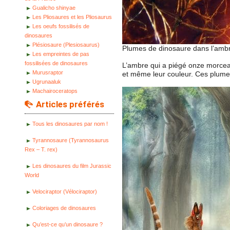
Gualicho shinyae
Les Pliosaures et les Pliosaurus
Les oeufs fossilisés de
dinosaures
Plésiosaure (Plesiosaurus)
Plumes de dinosaure dans l’amb
Les empreintes de pas
fossilisées de dinosaures
L’ambre qui a piégé onze morceau
Murusraptor
et même leur couleur. Ces plume
Ugrunaaluk
Machairoceratops
Articles préférés
Tous les dinosaures par nom !
Tyrannosaure (Tyrannosaurus
Rex – T. rex)
Les dinosaures du film Jurassic
World
Velociraptor (Vélociraptor)
Coloriages de dinosaures
Qu’est-ce qu’un dinosaure ?