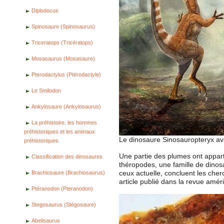
Diplodocus
Spinosaure (Spinosaurus)
Triceratops (Tricératops)
Mosasaurus (Mosasaure)
Pterodactylus (Ptérodactyle)
Le Smilodon
Ankylosaure (Ankylosaurus)
La préhistoire, les hommes
préhistoriques et les animaux
Le dinosaure Sinosauropteryx av
préhistoriques
Une partie des plumes ont appar
Classification des dinosaures
théropodes, une famille de dinosa
ceux actuelle, concluent les cher
Brachiosaure (Brachiosaurus)
article publié dans la revue amé
Ptéranodon (Pteranodon)
Stegosaurus (Stégosaure)
Abelisaurus