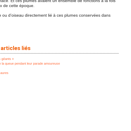
étacé. Et ces plumes avaient un ensemble de fonctions à la fois
ux de cette époque.
e ou d’oiseau directement lié à ces plumes conservées dans
articles liés
s géants »
e la queue pendant leur parade amoureuse
saures