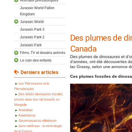
Animaux préhistoriques
Jurassic World Fallen
Kingdom
Jurassic World
Jurassic Park 3
Des plumes de di
Jurassic Park 2
Jurassic Park
Canada
Films, TV et dessins animés
Des plumes de dinosaures et d’oi
Le coin des enfants
d’années, ont été découvertes da
lac Grassy, selon une annonce 
Derniers articles
Ces plumes fossiles de dinosau
Les Ptérosaures et le
Pterodactylus
Des bébés dinosaures fossiles
encore dans leur nid trouvés en
Mongolie
Anatotitan
Kaatedocus
Savannasaurus elliottorum
Livre minéraux : la minéralogie
de la France