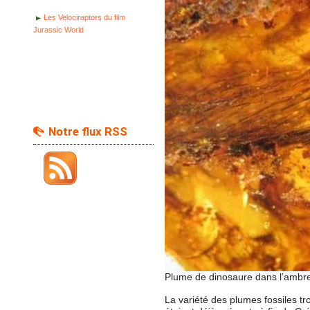
Les Velociraptors du film
Jurassic World
Notre flux RSS
Plume de dinosaure dans l’ambre
La variété des plumes fossiles tr