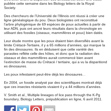
publiée cette semaine dans les Biology letters de la Royal
Society.
Des chercheurs de l’Université de l’Illinois ont réussi à créer une
ligne généalogique du pou. Deux biologistes ont reconstitué
l’arbre phylogénique de 69 espèces de poux actuelles à partir de
leur ADN, puis ont ancré leurs résultats dans la chronologie en
utilisant des fossiles (oiseaux, mammifères et poux) bien datés.
Leur étude montre que les poux étaient bien diversifiés avant la
limite Crétacé-Tertiaire, il y a 65 millions d’années, qui marque la
fin des dinosaures. Ils en déduisent que cette variété des
parasites reflète celle des hôtes, et donc que la radiation des
oiseaux et des mammifères aurait commencé bien avant
l’extinction de masse du Crétacé / tertiaire, qui a vu la disparitiond
es dinosaures.
Les poux infestaient peut-être déjà les dinosaures…
En 2004, un fossile analysé par des scientifiques montrait déjà
que ces insectes résistants vivaient il y a 44 millions d’années.
V. Smith et al., Multiple lineages of lice pass through the K-Pg
boundary, Biology Letters, prépublication en ligne, 6 avril 2011.