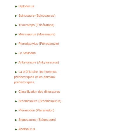
Diplodocus
Spinosaure (Spinosaurus)
Triceratops (Tricératops)
Mosasaurus (Mosasaure)
Pterodactylus (Ptérodactyle)
Le Smilodon
Ankylosaure (Ankylosaurus)
La préhistoire, les hommes
préhistoriques et les animaux
préhistoriques
Classification des dinosaures
Brachiosaure (Brachiosaurus)
Ptéranodon (Pteranodon)
Stegosaurus (Stégosaure)
Abelisaurus