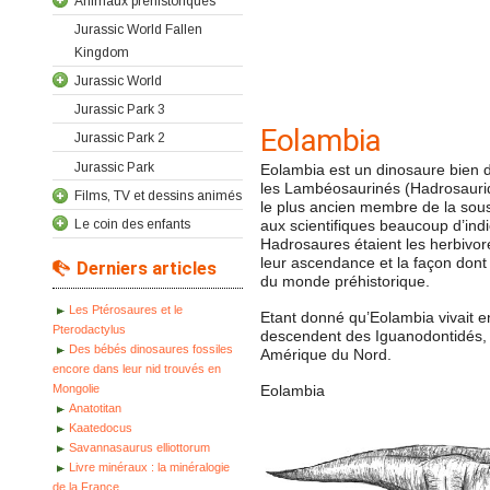
Animaux préhistoriques
Jurassic World Fallen
Kingdom
Jurassic World
Jurassic Park 3
Eolambia
Jurassic Park 2
Jurassic Park
Eolambia est un dinosaure bien dif
les Lambéosaurinés (Hadrosaurid
Films, TV et dessins animés
le plus ancien membre de la sou
Le coin des enfants
aux scientifiques beaucoup d’indi
Hadrosaures étaient les herbivore
leur ascendance et la façon dont
Derniers articles
du monde préhistorique.
Les Ptérosaures et le
Etant donné qu’Eolambia vivait 
Pterodactylus
descendent des Iguanodontidés, 
Des bébés dinosaures fossiles
Amérique du Nord.
encore dans leur nid trouvés en
Mongolie
Eolambia
Anatotitan
Kaatedocus
Savannasaurus elliottorum
Livre minéraux : la minéralogie
de la France