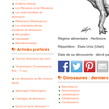
Gualicho shinyae
Les Pliosaures et les Pliosaurus
Les oeufs fossilisés de
dinosaures
Plésiosaure (Plesiosaurus)
Les empreintes de pas
fossilisées de dinosaures
Murusraptor
Régime alimentaire : Herbivore
Ugrunaaluk
Machairoceratops
Répartition : Etats-Unis (Utah)
Articles préférés
Date de sa découverte : décrit pa
Tous les dinosaures par nom !
Tyrannosaure (Tyrannosaurus
Rex – T. rex)
Dinosaures : derniers 
Les dinosaures du film Jurassic
World
Bactrosaurus
Sécernosaurus
Velociraptor (Vélociraptor)
Lambéosaurus
Telmatosaurus
Coloriages de dinosaures
Ouranosaurus
Qu’est-ce qu’un dinosaure ?