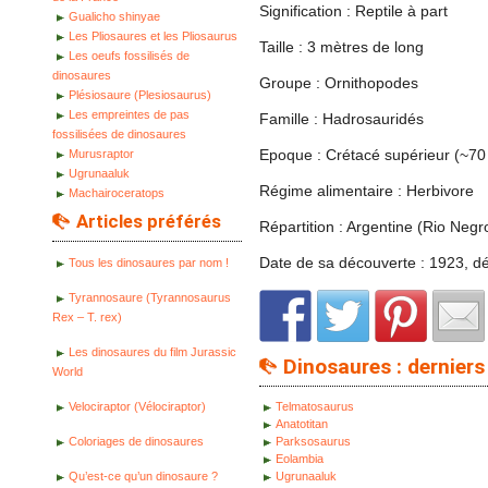
Signification : Reptile à part
Gualicho shinyae
Les Pliosaures et les Pliosaurus
Taille : 3 mètres de long
Les oeufs fossilisés de
dinosaures
Groupe : Ornithopodes
Plésiosaure (Plesiosaurus)
Les empreintes de pas
Famille : Hadrosauridés
fossilisées de dinosaures
Epoque : Crétacé supérieur (~70
Murusraptor
Ugrunaaluk
Régime alimentaire : Herbivore
Machairoceratops
Articles préférés
Répartition : Argentine (Rio Negr
Date de sa découverte : 1923, dé
Tous les dinosaures par nom !
Tyrannosaure (Tyrannosaurus
Rex – T. rex)
Les dinosaures du film Jurassic
Dinosaures : derniers 
World
Velociraptor (Vélociraptor)
Telmatosaurus
Anatotitan
Coloriages de dinosaures
Parksosaurus
Eolambia
Qu’est-ce qu’un dinosaure ?
Ugrunaaluk