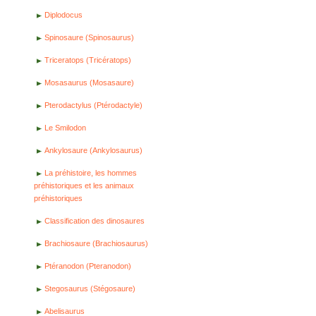
Diplodocus
Spinosaure (Spinosaurus)
Triceratops (Tricératops)
Mosasaurus (Mosasaure)
Pterodactylus (Ptérodactyle)
Le Smilodon
Ankylosaure (Ankylosaurus)
La préhistoire, les hommes
préhistoriques et les animaux
préhistoriques
Classification des dinosaures
Brachiosaure (Brachiosaurus)
Ptéranodon (Pteranodon)
Stegosaurus (Stégosaure)
Abelisaurus