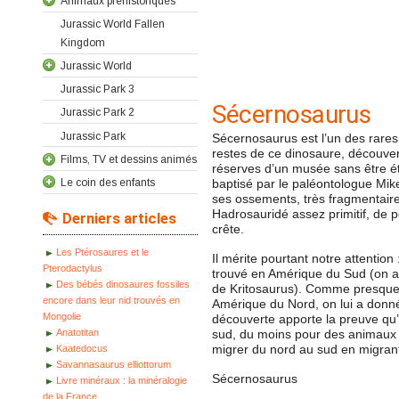
Animaux préhistoriques
Jurassic World Fallen
Kingdom
Jurassic World
Jurassic Park 3
Sécernosaurus
Jurassic Park 2
Jurassic Park
Sécernosaurus est l’un des rare
restes de ce dinosaure, découver
Films, TV et dessins animés
réserves d’un musée sans être ét
Le coin des enfants
baptisé par le paléontologue Mik
ses ossements, très fragmentaires 
Hadrosauridé assez primitif, de pe
Derniers articles
crête.
Les Ptérosaures et le
Il mérite pourtant notre attention
Pterodactylus
trouvé en Amérique du Sud (on a
Des bébés dinosaures fossiles
de Kritosaurus). Comme presque 
encore dans leur nid trouvés en
Amérique du Nord, on lui a donné 
Mongolie
découverte apporte la preuve qu’il
Anatotitan
sud, du moins pour des animaux q
migrer du nord au sud en migrant
Kaatedocus
Savannasaurus elliottorum
Sécernosaurus
Livre minéraux : la minéralogie
de la France