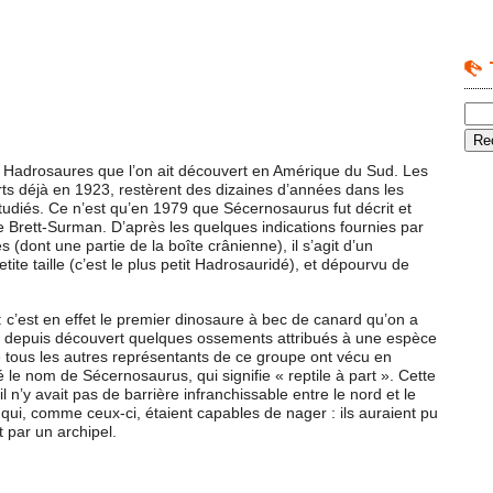
s Hadrosaures que l’on ait découvert en Amérique du Sud. Les
ts déjà en 1923, restèrent des dizaines d’années dans les
udiés. Ce n’est qu’en 1979 que Sécernosaurus fut décrit et
e Brett-Surman. D’après les quelques indications fournies par
(dont une partie de la boîte crânienne), il s’agit d’un
tite taille (c’est le plus petit Hadrosauridé), et dépourvu de
 : c’est en effet le premier dinosaure à bec de canard qu’on a
 depuis découvert quelques ossements attribués à une espèce
tous les autres représentants de ce groupe ont vécu en
le nom de Sécernosaurus, qui signifie « reptile à part ». Cette
 n’y avait pas de barrière infranchissable entre le nord et le
ui, comme ceux-ci, étaient capables de nager : ils auraient pu
 par un archipel.