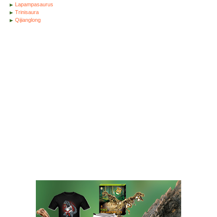
Lapampasaurus
Trinisaura
Qijianglong