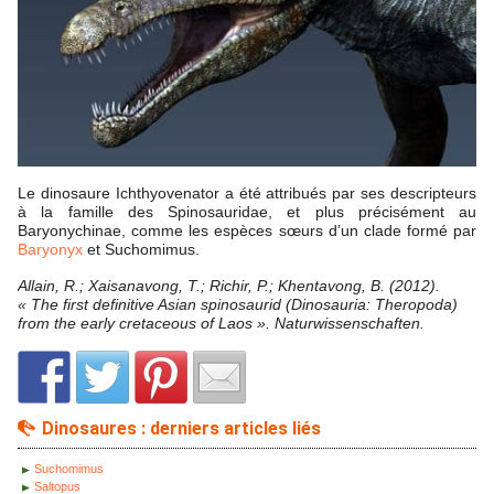
Le dinosaure Ichthyovenator a été attribués par ses descripteurs
à la famille des Spinosauridae, et plus précisément au
Baryonychinae, comme les espèces sœurs d’un clade formé par
Baryonyx
et Suchomimus.
Allain, R.; Xaisanavong, T.; Richir, P.; Khentavong, B. (2012).
« The first definitive Asian spinosaurid (Dinosauria: Theropoda)
from the early cretaceous of Laos ». Naturwissenschaften.
Dinosaures : derniers articles liés
Suchomimus
Saltopus