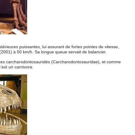
térieures puissantes, lui assurant de fortes pointes de vitesse,
2001) à 50 km/h. Sa longue queue servait de balancier.
e des carcharodontosauridés (Carcharodontosauridae), et comme
’est un carnivore.