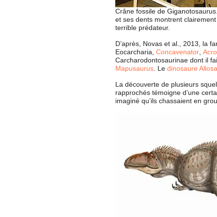
Crâne fossile de Giganotosaurus
et ses dents montrent clairement 
terrible prédateur.
D’après, Novas et al., 2013, la 
Eocarcharia,
Concavenator
,
Acro
Carcharodontosaurinae dont il fa
Mapusaurus
. Le
dinosaure Allos
La découverte de plusieurs sque
rapprochés témoigne d’une certai
imaginé qu’ils chassaient en gr