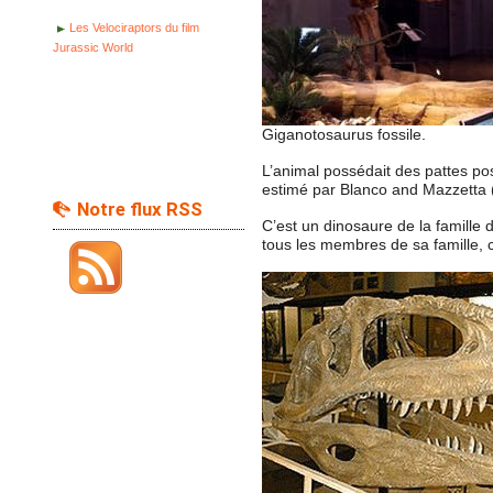
Les Velociraptors du film
Jurassic World
Giganotosaurus fossile.
L’animal possédait des pattes pos
estimé par Blanco and Mazzetta (
Notre flux RSS
C’est un dinosaure de la famill
tous les membres de sa famille, c