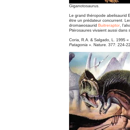
Giganotosaurus.
Le grand théropode abelisaurid Ek
être un prédateur concurrent. Les 
dromaeosaurid
Buitreraptor
, l’a
Ptérosaures vivaient aussi dans
Coria, R.A. & Salgado, L. 1995 «
Patagonia
». Nature. 377: 224-2