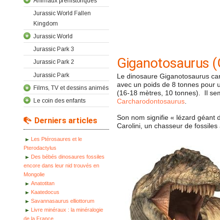
Animaux préhistoriques
Jurassic World Fallen
Kingdom
Jurassic World
Jurassic Park 3
Giganotosaurus (
Jurassic Park 2
Jurassic Park
Le dinosaure Giganotosaurus carol
avec un poids de 8 tonnes pour u
Films, TV et dessins animés
(16-18 mètres, 10 tonnes). Il sem
Le coin des enfants
Carcharodontosaurus
.
Son nom signifie « lézard géant 
Derniers articles
Carolini, un chasseur de fossiles
Les Ptérosaures et le
Pterodactylus
Des bébés dinosaures fossiles
encore dans leur nid trouvés en
Mongolie
Anatotitan
Kaatedocus
Savannasaurus elliottorum
Livre minéraux : la minéralogie
de la France