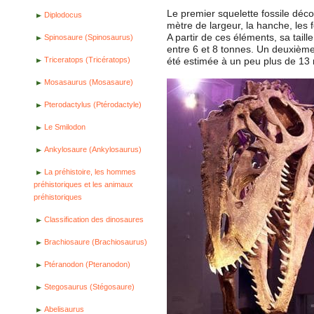
Le premier squelette fossile déco
Diplodocus
mètre de largeur, la hanche, les 
A partir de ces éléments, sa tail
Spinosaure (Spinosaurus)
entre 6 et 8 tonnes. Un deuxième
Triceratops (Tricératops)
été estimée à un peu plus de 13 
Mosasaurus (Mosasaure)
Pterodactylus (Ptérodactyle)
Le Smilodon
Ankylosaure (Ankylosaurus)
La préhistoire, les hommes
préhistoriques et les animaux
préhistoriques
Classification des dinosaures
Brachiosaure (Brachiosaurus)
Ptéranodon (Pteranodon)
Stegosaurus (Stégosaure)
Abelisaurus