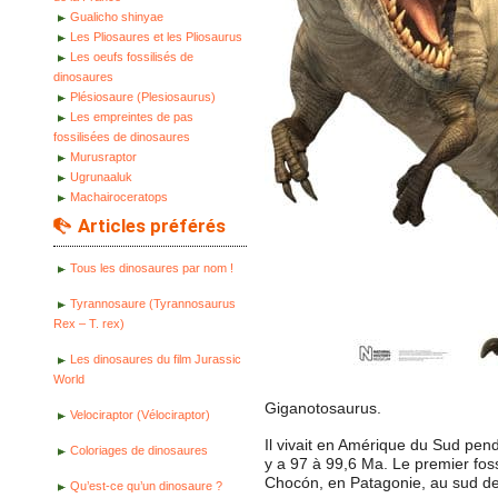
Gualicho shinyae
Les Pliosaures et les Pliosaurus
Les oeufs fossilisés de
dinosaures
Plésiosaure (Plesiosaurus)
Les empreintes de pas
fossilisées de dinosaures
Murusraptor
Ugrunaaluk
Machairoceratops
Articles préférés
Tous les dinosaures par nom !
Tyrannosaure (Tyrannosaurus
Rex – T. rex)
Les dinosaures du film Jurassic
World
Giganotosaurus.
Velociraptor (Vélociraptor)
Il vivait en Amérique du Sud pend
Coloriages de dinosaures
y a 97 à 99,6 Ma. Le premier foss
Chocón, en Patagonie, au sud de 
Qu’est-ce qu’un dinosaure ?