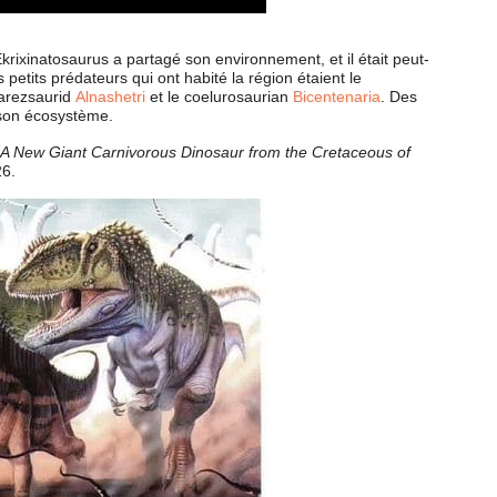
rixinatosaurus a partagé son environnement, et il était peut-
petits prédateurs qui ont habité la région étaient le
lvarezsaurid
Alnashetri
et le coelurosaurian
Bicentenaria
. Des
 son écosystème.
A New Giant Carnivorous Dinosaur from the Cretaceous of
26.