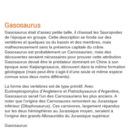
Gasosaurus
Gasosaurus était d’assez petite taille, il chassait les Sauropodes
de l’époque en groupe. Cette description se fonde sur des
vertèbres et quelques os du bassin et des membres, mais
malheureusement sans la présence capitale du crâne.
Gasosaurus est probablement un Carnosaurien, mais des
découvertes seraient nécessaires pour prouver cette attribution.
Gasosaurus devait être le prédateur dominant en Chine à son
époque avec Kaijiangosaurus, découvert dans la même formation
géologique (mais peut-être s’agit-il d’une seule et même espèce
connue sous deux noms différents).
La forme des vertèbres est de type primitif. Avec
Eustreptosponylus d’Angleterre et Piatnizkysaurus d’Argentine,
Gasosaurus serait l’un des Carnosauriens les plus anciens. A
noter que l’origine des Carnosaures remontent au Jurassique
inférieur (Dilophosaurus). Ces carnivores, largement répandus
sur les deux hémisphères au Jurassique moyen, seraient à
l’origine des grands Allosauridés du Jurassique supérieur.
Gasosaurus