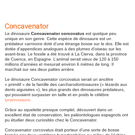
Concavenator
Le dinosaure
Concavenator corcovatus
est quelque peu
unique en son genre. Cette espèce de dinosaure est un
prédateur carnivore doté d’une étrange bosse sur le dos. Elle est
dotée d’appendices analogues à des plumes d’oiseau sur les
avant-bras. Le fossile a été trouvé à La Cierva, dans la province
de Cuenca, en Espagne. L’animal serait vieux de 120 à 150
millions d’années et mesurait environ 6 mètres de long. Il
marchait sur ses deux pattes arrière.
Le dinosaure Concavenator corcovatus serait un ancêtre
« primitif » de la famille des carcharodontosaures (« lézards aux
dents aiguisées »), les plus grands des dinosaures prédateurs,
qui pouvaient surpasser en taille et en poids le célèbre
tyrannosaure
.
Grâce au squelette presque complet, découvert dans un
excellent état de conservation, les paléontologues espagnols ont
pu étudier deux curiosités chez le Concavenator.
Concavenator corcovatus était porteur d’une sorte de bosse
formée par deux vertèbres hypertrophiées au milieu de l’échine,