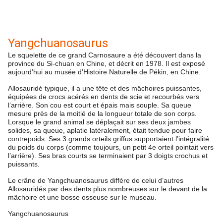
Yangchuanosaurus
Le squelette de ce grand Carnosaure a été découvert dans la
province du Si-chuan en Chine, et décrit en 1978. Il est exposé
aujourd’hui au musée d’Histoire Naturelle de Pékin, en Chine.
Allosauridé typique, il a une tête et des mâchoires puissantes,
équipées de crocs acérés en dents de scie et recourbés vers
l’arrière. Son cou est court et épais mais souple. Sa queue
mesure près de la moitié de la longueur totale de son corps.
Lorsque le grand animal se déplaçait sur ses deux jambes
solides, sa queue, aplatie latéralement, était tendue pour faire
contrepoids. Ses 3 grands orteils griffus supportaient l’intégralité
du poids du corps (comme toujours, un petit 4e orteil pointait vers
l’arrière). Ses bras courts se terminaient par 3 doigts crochus et
puissants.
Le crâne de Yangchuanosaurus diffère de celui d’autres
Allosauridés par des dents plus nombreuses sur le devant de la
mâchoire et une bosse osseuse sur le museau.
Yangchuanosaurus