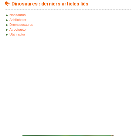
Dinosaures : derniers articles liés
Noasaurus
Achillobator
Dromaeosaurus
Atrociraptor
Utahraptor