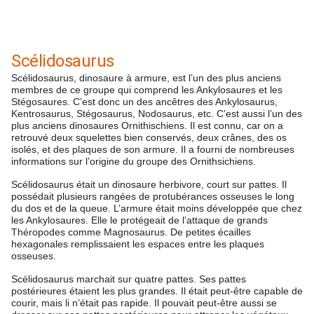
Scélidosaurus
Scélidosaurus, dinosaure à armure, est l’un des plus anciens
membres de ce groupe qui comprend les Ankylosaures et les
Stégosaures. C’est donc un des ancêtres des Ankylosaurus,
Kentrosaurus, Stégosaurus, Nodosaurus, etc. C’est aussi l’un des
plus anciens dinosaures Ornithischiens. Il est connu, car on a
retrouvé deux squelettes bien conservés, deux crânes, des os
isolés, et des plaques de son armure. Il a fourni de nombreuses
informations sur l’origine du groupe des Ornithsichiens.
Scélidosaurus était un dinosaure herbivore, court sur pattes. Il
possédait plusieurs rangées de protubérances osseuses le long
du dos et de la queue. L’armure était moins développée que chez
les Ankylosaures. Elle le protégeait de l’attaque de grands
Théropodes comme Magnosaurus. De petites écailles
hexagonales remplissaient les espaces entre les plaques
osseuses.
Scélidosaurus marchait sur quatre pattes. Ses pattes
postérieures étaient les plus grandes. Il était peut-être capable de
courir, mais li n’était pas rapide. Il pouvait peut-être aussi se