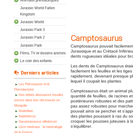
Animaux préhistoriques
Jurassic World Fallen
Kingdom
Jurassic World
Jurassic Park 3
Camptosaurus
Jurassic Park 2
Jurassic Park
Camptosaurus pouvait facilement 
Jurassique et au Crétacé Inférie
Films, TV et dessins animés
dents rugueuses idéales pour bro
Le coin des enfants
Les dents de Camptosaurus étaie
facilement les feuilles et les tige
Derniers articles
rapidement, devenant presque pla
lequel il coupait les plantes.
Les Ptérosaures et le
Pterodactylus
Camptosaurus était un animal plut
Des bébés dinosaures fossiles
quantité de feuilles, de racines e
encore dans leur nid trouvés en
postérieures robustes et des patt
Mongolie
pas assez robustes pour marcher,
pouvait ainsi se pencher et s’ap
Anatotitan
des plantes poussant à ras du sol
Kaatedocus
croquer les pousses juteuses à la
Savannasaurus elliottorum
s’équilibrer.
Livre minéraux : la minéralogie
de la France