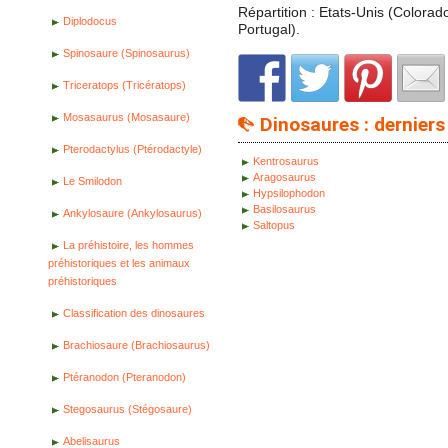
Répartition : Etats-Unis (Colora
Diplodocus
Portugal).
Spinosaure (Spinosaurus)
Triceratops (Tricératops)
Mosasaurus (Mosasaure)
Dinosaures : derniers 
Pterodactylus (Ptérodactyle)
Kentrosaurus
Aragosaurus
Le Smilodon
Hypsilophodon
Basilosaurus
Ankylosaure (Ankylosaurus)
Saltopus
La préhistoire, les hommes
préhistoriques et les animaux
préhistoriques
Classification des dinosaures
Brachiosaure (Brachiosaurus)
Ptéranodon (Pteranodon)
Stegosaurus (Stégosaure)
Abelisaurus