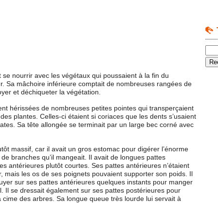
se nourrir avec les végétaux qui poussaient à la fin du
ur. Sa mâchoire inférieure comptait de nombreuses rangées de
yer et déchiqueter la végétation.
nt hérissées de nombreuses petites pointes qui transperçaient
s des plantes. Celles-ci étaient si coriaces que les dents s’usaient
tes. Sa tête allongée se terminait par un large bec corné avec
ôt massif, car il avait un gros estomac pour digérer l’énorme
t de branches qu’il mangeait. Il avait de longues pattes
es antérieures plutôt courtes. Ses pattes antérieures n’étaient
 mais les os de ses poignets pouvaient supporter son poids. Il
puyer sur ses pattes antérieures quelques instants pour manger
. Il se dressait également sur ses pattes postérieures pour
 cime des arbres. Sa longue queue très lourde lui servait à