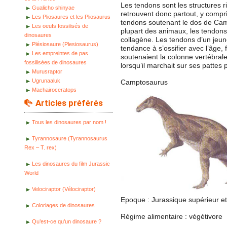
Les tendons sont les structures ri
Gualicho shinyae
retrouvent donc partout, y compri
Les Pliosaures et les Pliosaurus
tendons soutenant le dos de Camp
Les oeufs fossilisés de
plupart des animaux, les tendons
dinosaures
collagène. Les tendons d’un jeu
Plésiosaure (Plesiosaurus)
tendance à s’ossifier avec l’âge,
Les empreintes de pas
soutenaient la colonne vertébral
fossilisées de dinosaures
lorsqu’il marchait sur ses pattes 
Murusraptor
Ugrunaaluk
Camptosaurus
Machairoceratops
Articles préférés
Tous les dinosaures par nom !
Tyrannosaure (Tyrannosaurus
Rex – T. rex)
Les dinosaures du film Jurassic
World
Velociraptor (Vélociraptor)
Epoque : Jurassique supérieur et
Coloriages de dinosaures
Régime alimentaire : végétivore
Qu’est-ce qu’un dinosaure ?