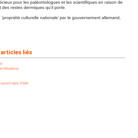
récieux pour les paléontologues et les scientifiques en raison de
 des restes dermiques qu’il porte.
é ‘propriété culturelle nationale’ par le gouvernement allemand,
.
articles liés
ud
’archéoptéryx
ouvert dans l’Utah