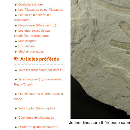
Gualicho shinyae
Les Pliosaures et les Pliosaurus
Les oeufs fossilisés de
dinosaures
Plésiosaure (Plesiosaurus)
Les empreintes de pas
fossilisées de dinosaures
Murusraptor
Ugrunaaluk
Machairoceratops
Articles préférés
Tous les dinosaures par nom !
Tyrannosaure (Tyrannosaurus
Rex – T. rex)
Les dinosaures du film Jurassic
World
Velociraptor (Vélociraptor)
Coloriages de dinosaures
Jeune dinosaure théropode carni
Qu’est-ce qu’un dinosaure ?