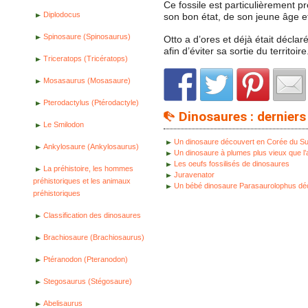
Ce fossile est particulièrement p
Diplodocus
son bon état, de son jeune âge et
Spinosaure (Spinosaurus)
Otto a d’ores et déjà était déclar
afin d’éviter sa sortie du territoire
Triceratops (Tricératops)
Mosasaurus (Mosasaure)
Pterodactylus (Ptérodactyle)
Dinosaures : derniers 
Le Smilodon
Un dinosaure découvert en Corée du S
Ankylosaure (Ankylosaurus)
Un dinosaure à plumes plus vieux que l
Les oeufs fossilisés de dinosaures
La préhistoire, les hommes
Juravenator
préhistoriques et les animaux
Un bébé dinosaure Parasaurolophus déc
préhistoriques
Classification des dinosaures
Brachiosaure (Brachiosaurus)
Ptéranodon (Pteranodon)
Stegosaurus (Stégosaure)
Abelisaurus