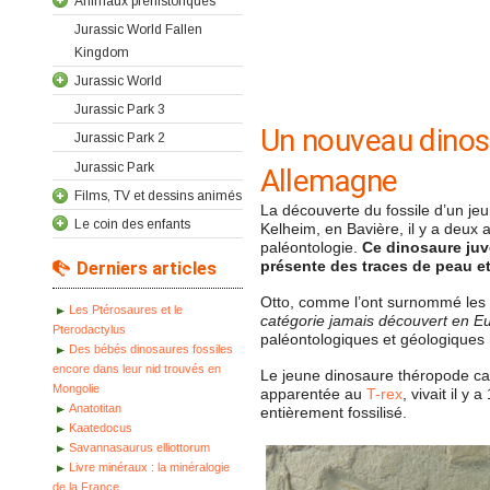
Animaux préhistoriques
Jurassic World Fallen
Kingdom
Jurassic World
Jurassic Park 3
Un nouveau dinos
Jurassic Park 2
Jurassic Park
Allemagne
Films, TV et dessins animés
La découverte du fossile d’un je
Le coin des enfants
Kelheim, en Bavière, il y a deux
paléontologie.
Ce dinosaure juvé
Derniers articles
présente des traces de peau et 
Otto, comme l’ont surnommé les 
Les Ptérosaures et le
catégorie jamais découvert en E
Pterodactylus
paléontologiques et géologiques 
Des bébés dinosaures fossiles
encore dans leur nid trouvés en
Le jeune dinosaure théropode car
Mongolie
apparentée au
T-rex
, vivait il y 
Anatotitan
entièrement fossilisé.
Kaatedocus
Savannasaurus elliottorum
Livre minéraux : la minéralogie
de la France