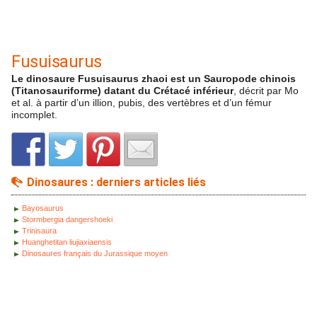
Fusuisaurus
Le dinosaure Fusuisaurus zhaoi est un Sauropode chinois
(Titanosauriforme) datant du Crétacé inférieur
, décrit par Mo
et al. à partir d’un illion, pubis, des vertèbres et d’un fémur
incomplet.
Dinosaures : derniers articles liés
Bayosaurus
Stormbergia dangershoeki
Trinisaura
Huanghetitan liujiaxiaensis
Dinosaures français du Jurassique moyen