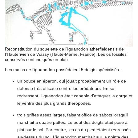
Reconstitution du squelette de l’Iguanodon atherfieldensis de
l’Hauterivien de Wassy (Haute-Marne, France). Les os fossiles
conservés sont indiqués en bleu.
Les mains de l’iguanodon possédaient 5 doigts spécialisés :
un pouce en éperon, qui jouait probablement un rôle de
défense très efficace contre les prédateurs. En se
redressant, l’iguanodon était capable d’attaquer la gorge et
le ventre des plus grands théropodes.
trois griffes assez larges, faisant office de sabots lorsqu’il
marchait à quatre pattes. Le bout des doigts était posé à
plat sur le sol. Par contre, les os du pied étaient redressés
au-dessus du sol. L’iguanodon marchait sur la pointe des