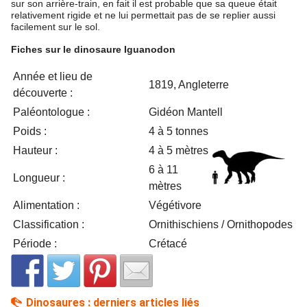
sur son arrière-train, en fait il est probable que sa queue était
relativement rigide et ne lui permettait pas de se replier aussi
facilement sur le sol.
Fiches sur le dinosaure Iguanodon
Année et lieu de
1819, Angleterre
découverte :
Paléontologue :
Gidéon Mantell
Poids :
4 à 5 tonnes
Hauteur :
4 à 5 mètres
6 à 11
Longueur :
mètres
Alimentation :
Végétivore
Classification :
Ornithischiens / Ornithopodes
Période :
Crétacé
Dinosaures : derniers articles liés