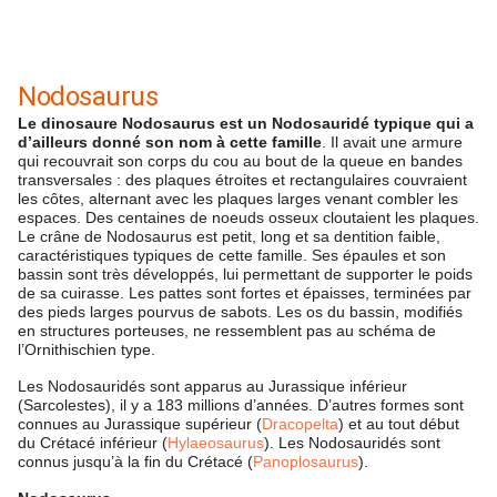
Nodosaurus
Le dinosaure Nodosaurus est un Nodosauridé typique qui a
d’ailleurs donné son nom à cette famille
. Il avait une armure
qui recouvrait son corps du cou au bout de la queue en bandes
transversales : des plaques étroites et rectangulaires couvraient
les côtes, alternant avec les plaques larges venant combler les
espaces. Des centaines de noeuds osseux cloutaient les plaques.
Le crâne de Nodosaurus est petit, long et sa dentition faible,
caractéristiques typiques de cette famille. Ses épaules et son
bassin sont très développés, lui permettant de supporter le poids
de sa cuirasse. Les pattes sont fortes et épaisses, terminées par
des pieds larges pourvus de sabots. Les os du bassin, modifiés
en structures porteuses, ne ressemblent pas au schéma de
l’Ornithischien type.
Les Nodosauridés sont apparus au Jurassique inférieur
(Sarcolestes), il y a 183 millions d’années. D’autres formes sont
connues au Jurassique supérieur (
Dracopelta
) et au tout début
du Crétacé inférieur (
Hylaeosaurus
). Les Nodosauridés sont
connus jusqu’à la fin du Crétacé (
Panoplosaurus
).