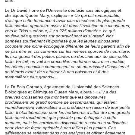
taille.
Le Dr David Hone de l’Université des Sciences biologiques et
chimiques Queen Mary, explique : «
Ce qui est remarquable,
c’est que cette tendance à avoir plus d’espèces de plus grande
taille semble apparaitre assez tôt dans l’évolution des dinosaures,
vers le Trias supérieur, il y a 225 millions d’années, ce qui
soulève des questions sur pourquoi sont ils si grand. Nos
données soutiennent l’hypothèse que les jeunes dinosaures
occupent une niche écologique différente de leurs parents afin de
ne pas être en concurrence sur les mêmes sources de nourriture.
Ils mangeaient des petites plantes ou des animaux de plus petite
taille. En fait, on voit les crocodiles modernes suivre ce modèle,
les bébés crocodiles commencent en se nourrissant d’insectes et
de têtards avant de s’attaquer à des poissons et à des
mammifères plus grands
« .
Le Dr Eoin Gorman, également de l’Université des Sciences
Biologiques et Chimiques Queen Mary, ajoute : «
Il y a des
preuves croissantes qui montrent que les dinosaures
produisaient un grand nombre de descendants, qui étaient
immédiatement vulnérables à la prédation en raison de leur petite
taille. Il était bénéfique pour les herbivores d’atteindre une grande
taille aussi rapidement que possible pour échapper à cette
menace, mais les carnivores disposait de ressources suffisantes
pour vivre de façon optimale à des tailles plus petites. Ces
différences se reflètent dans nos analyses et offrent également