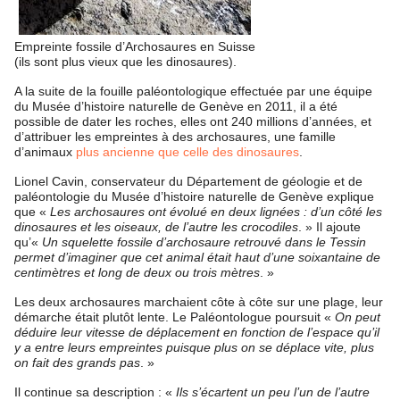
Empreinte fossile d’Archosaures en Suisse
(ils sont plus vieux que les dinosaures).
A la suite de la fouille paléontologique effectuée par une équipe
du Musée d’histoire naturelle de Genève en 2011, il a été
possible de dater les roches, elles ont 240 millions d’années, et
d’attribuer les empreintes à des archosaures, une famille
d’animaux
plus ancienne que celle des dinosaures
.
Lionel Cavin, conservateur du Département de géologie et de
paléontologie du Musée d’histoire naturelle de Genève explique
que «
Les archosaures ont évolué en deux lignées : d’un côté les
dinosaures et les oiseaux, de l’autre les crocodiles
. » Il ajoute
qu’«
Un squelette fossile d’archosaure retrouvé dans le Tessin
permet d’imaginer que cet animal était haut d’une soixantaine de
centimètres et long de deux ou trois mètres
. »
Les deux archosaures marchaient côte à côte sur une plage, leur
démarche était plutôt lente. Le Paléontologue poursuit «
On peut
déduire leur vitesse de déplacement en fonction de l’espace qu’il
y a entre leurs empreintes puisque plus on se déplace vite, plus
on fait des grands pas
. »
Il continue sa description : «
Ils s’écartent un peu l’un de l’autre