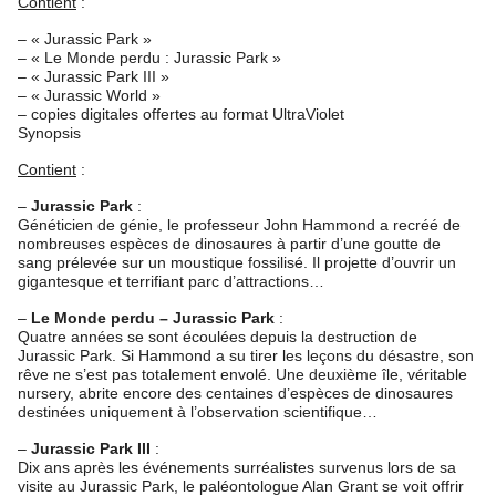
Contient
:
– « Jurassic Park »
– « Le Monde perdu : Jurassic Park »
– « Jurassic Park III »
– « Jurassic World »
– copies digitales offertes au format UltraViolet
Synopsis
Contient
:
–
Jurassic Park
:
Généticien de génie, le professeur John Hammond a recréé de
nombreuses espèces de dinosaures à partir d’une goutte de
sang prélevée sur un moustique fossilisé. Il projette d’ouvrir un
gigantesque et terrifiant parc d’attractions…
–
Le Monde perdu – Jurassic Park
:
Quatre années se sont écoulées depuis la destruction de
Jurassic Park. Si Hammond a su tirer les leçons du désastre, son
rêve ne s’est pas totalement envolé. Une deuxième île, véritable
nursery, abrite encore des centaines d’espèces de dinosaures
destinées uniquement à l’observation scientifique…
–
Jurassic Park III
:
Dix ans après les événements surréalistes survenus lors de sa
visite au Jurassic Park, le paléontologue Alan Grant se voit offrir