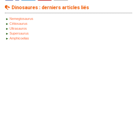
Dinosaures : derniers articles liés
Nemegtosaurus
Cétiosaurus
Ultrasauros
Supersaurus
Amphicoelias