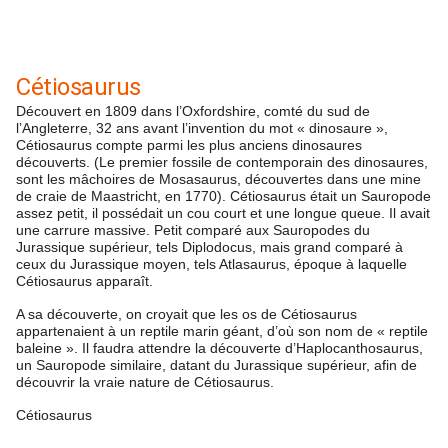
Cétiosaurus
Découvert en 1809 dans l’Oxfordshire, comté du sud de
l’Angleterre, 32 ans avant l’invention du mot « dinosaure »,
Cétiosaurus compte parmi les plus anciens dinosaures
découverts. (Le premier fossile de contemporain des dinosaures,
sont les mâchoires de Mosasaurus, découvertes dans une mine
de craie de Maastricht, en 1770). Cétiosaurus était un Sauropode
assez petit, il possédait un cou court et une longue queue. Il avait
une carrure massive. Petit comparé aux Sauropodes du
Jurassique supérieur, tels Diplodocus, mais grand comparé à
ceux du Jurassique moyen, tels Atlasaurus, époque à laquelle
Cétiosaurus apparaît.
A sa découverte, on croyait que les os de Cétiosaurus
appartenaient à un reptile marin géant, d’où son nom de « reptile
baleine ». Il faudra attendre la découverte d’Haplocanthosaurus,
un Sauropode similaire, datant du Jurassique supérieur, afin de
découvrir la vraie nature de Cétiosaurus.
Cétiosaurus