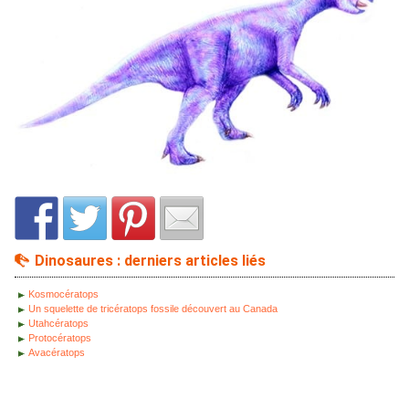
Dinosaures : derniers articles liés
Kosmocératops
Un squelette de tricératops fossile découvert au Canada
Utahcératops
Protocératops
Avacératops