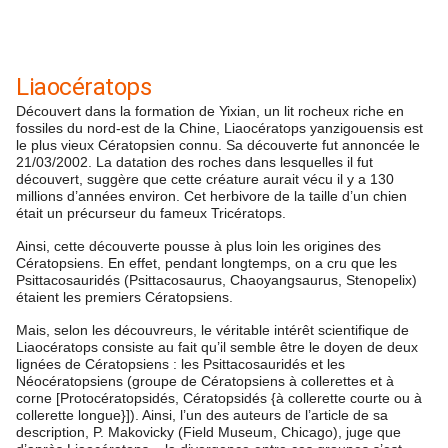
Liaocératops
Découvert dans la formation de Yixian, un lit rocheux riche en
fossiles du nord-est de la Chine, Liaocératops yanzigouensis est
le plus vieux Cératopsien connu. Sa découverte fut annoncée le
21/03/2002. La datation des roches dans lesquelles il fut
découvert, suggère que cette créature aurait vécu il y a 130
millions d’années environ. Cet herbivore de la taille d’un chien
était un précurseur du fameux Tricératops.
Ainsi, cette découverte pousse à plus loin les origines des
Cératopsiens. En effet, pendant longtemps, on a cru que les
Psittacosauridés (Psittacosaurus, Chaoyangsaurus, Stenopelix)
étaient les premiers Cératopsiens.
Mais, selon les découvreurs, le véritable intérêt scientifique de
Liaocératops consiste au fait qu’il semble être le doyen de deux
lignées de Cératopsiens : les Psittacosauridés et les
Néocératopsiens (groupe de Cératopsiens à collerettes et à
corne [Protocératopsidés, Cératopsidés {à collerette courte ou à
collerette longue}]). Ainsi, l’un des auteurs de l’article de sa
description, P. Makovicky (Field Museum, Chicago), juge que