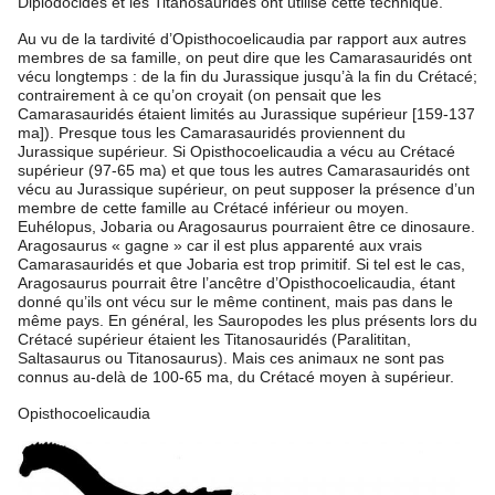
Diplodocidés et les Titanosauridés ont utilisé cette technique.
Au vu de la tardivité d’Opisthocoelicaudia par rapport aux autres
membres de sa famille, on peut dire que les Camarasauridés ont
vécu longtemps : de la fin du Jurassique jusqu’à la fin du Crétacé;
contrairement à ce qu’on croyait (on pensait que les
Camarasauridés étaient limités au Jurassique supérieur [159-137
ma]). Presque tous les Camarasauridés proviennent du
Jurassique supérieur. Si Opisthocoelicaudia a vécu au Crétacé
supérieur (97-65 ma) et que tous les autres Camarasauridés ont
vécu au Jurassique supérieur, on peut supposer la présence d’un
membre de cette famille au Crétacé inférieur ou moyen.
Euhélopus, Jobaria ou Aragosaurus pourraient être ce dinosaure.
Aragosaurus « gagne » car il est plus apparenté aux vrais
Camarasauridés et que Jobaria est trop primitif. Si tel est le cas,
Aragosaurus pourrait être l’ancêtre d’Opisthocoelicaudia, étant
donné qu’ils ont vécu sur le même continent, mais pas dans le
même pays. En général, les Sauropodes les plus présents lors du
Crétacé supérieur étaient les Titanosauridés (Paralititan,
Saltasaurus ou Titanosaurus). Mais ces animaux ne sont pas
connus au-delà de 100-65 ma, du Crétacé moyen à supérieur.
Opisthocoelicaudia