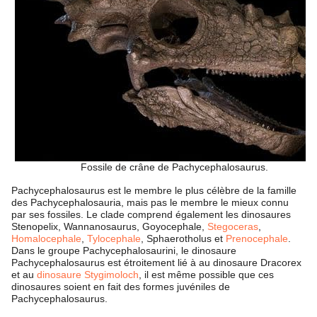
Fossile de crâne de Pachycephalosaurus.
Pachycephalosaurus est le membre le plus célèbre de la famille
des Pachycephalosauria, mais pas le membre le mieux connu
par ses fossiles. Le clade comprend également les dinosaures
Stenopelix, Wannanosaurus, Goyocephale,
Stegoceras
,
Homalocephale
,
Tylocephale
, Sphaerotholus et
Prenocephale
.
Dans le groupe Pachycephalosaurini, le dinosaure
Pachycephalosaurus est étroitement lié à au dinosaure Dracorex
et au
dinosaure Stygimoloch
, il est même possible que ces
dinosaures soient en fait des formes juvéniles de
Pachycephalosaurus.