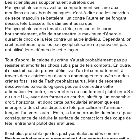
Les scientifiques soupçonnaient autrefois que
Pachycephalosaurus avait un comportement similaire aux
mouflons ou aux bœufs musqués; c’est-à-dire que les individus
de sexe masculin se battaient l’un contre l’autre en se fonçant
dessus tête baissée. Ils estimaient aussi que
Pachycephalosaurus tenait sa tête, son cou et le corps
horizontalement, afin de transmettre le maximum d’énergie
durant le choc de la tête contre un autre individu. Cependant, on
croit maintenant que les pachycéphalosaure ne pouvaient pas
ont utilisé leurs dômes de cette façon.
Tout d’abord, la calotte du crâne n’aurait probablement pas pu
résister et amortir les chocs subis par de tels combats. En outre,
il n’existait pas de preuve définitive d’un tel comportement, à
travers des cicatrices ou d’autres dommages retrouvés sur des
crânes fossilisés de Pachycephalosaurus. Mais de récentes
découvertes paléontologiques peuvent contredire cette
affirmation. En outre, les vertèbres du cou forment plutôt un « S »
ou un « U », avec des formes en courbe, plutôt qu’un ensemble
droit, horizontal, et donc cette particularité anatomique est
impropre à des chocs directs de tête par collision d’animaux
fonçant l’un vers l’autre. Enfin, la forme arrondie du crâne a pour
conséquence de réduire la surface de contact lors des coups de
tête, entraînant plutôt des éraflures.
Il est plus probable que les pachycéphalosauridés comme
Pachycephalosaurus engageaient des combats entre mâle