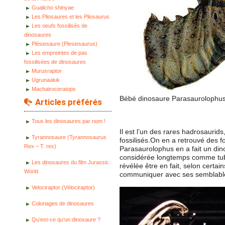
Gualicho shinyae
Les Pliosaures et les Pliosaurus
Les oeufs fossilisés de
dinosaures
Plésiosaure (Plesiosaurus)
Les empreintes de pas
fossilisées de dinosaures
Murusraptor
Ugrunaaluk
Machairoceratops
Bébé dinosaure Parasaurolophu
Articles préférés
Tous les dinosaures par nom !
Il est l’un des rares hadrosauri
Tyrannosaure (Tyrannosaurus
fossilisés.On en a retrouvé des 
Rex – T. rex)
Parasaurolophus en a fait un dino
considérée longtemps comme tuba
Les dinosaures du film Jurassic
révélée être en fait, selon certa
World
communiquer avec ses semblabl
Velociraptor (Vélociraptor)
Coloriages de dinosaures
Qu’est-ce qu’un dinosaure ?