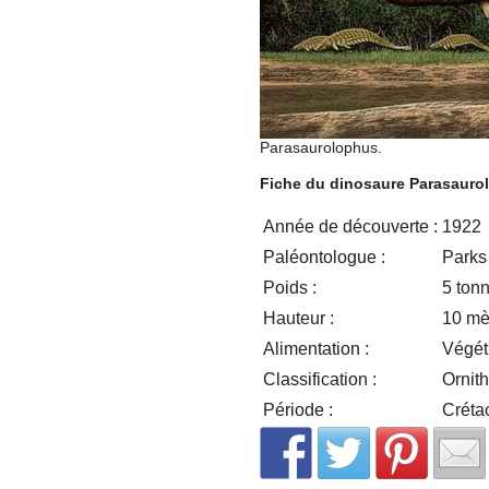
Parasaurolophus.
Fiche du dinosaure Parasauro
Année de découverte :
1922
Paléontologue :
Parks
Poids :
5 ton
Hauteur :
10 mè
Alimentation :
Végét
Classification :
Ornit
Période :
Crétac