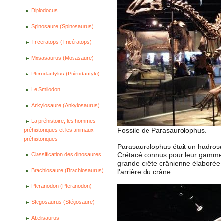
Diplodocus
Spinosaure (Spinosaurus)
Triceratops (Tricératops)
Mosasaurus (Mosasaure)
Pterodactylus (Ptérodactyle)
Le Smilodon
Ankylosaure (Ankylosaurus)
La préhistoire, les hommes
Fossile de Parasaurolophus.
préhistoriques et les animaux
préhistoriques
Parasaurolophus était un hadrosaur
Crétacé connus pour leur gamme 
Classification des dinosaures
grande crête crânienne élaborée, 
Brachiosaure (Brachiosaurus)
l’arrière du crâne.
Ptéranodon (Pteranodon)
Stegosaurus (Stégosaure)
Abelisaurus