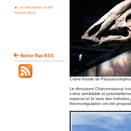
Les Velociraptors du film
Jurassic World
Notre flux RSS
Crâne fossile de Parasaurolophu
Le dinosaure Charonosaurus trouv
crâne semblable et potentielleme
espèces et le sexe des individus p
thermorégulation ont été proposé