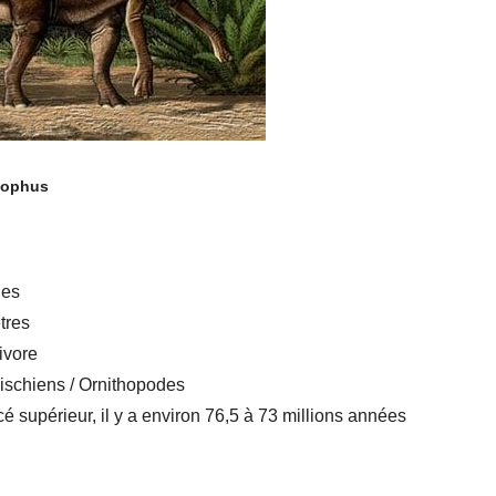
lophus
nes
tres
ivore
hischiens / Ornithopodes
é supérieur, il y a environ 76,5 à 73 millions années