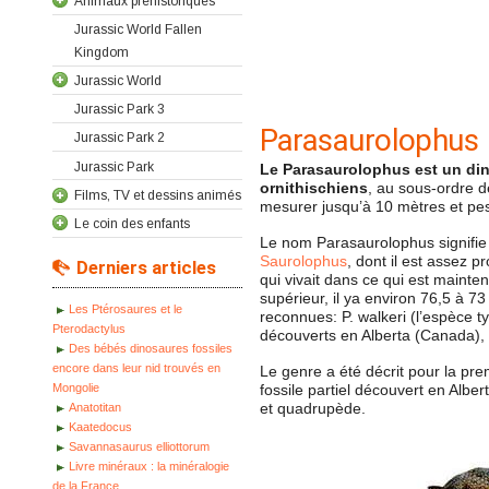
Animaux préhistoriques
Jurassic World Fallen
Kingdom
Jurassic World
Jurassic Park 3
Parasaurolophus
Jurassic Park 2
Jurassic Park
Le Parasaurolophus est un din
ornithischiens
, au sous-ordre d
Films, TV et dessins animés
mesurer jusqu’à 10 mètres et pes
Le coin des enfants
Le nom Parasaurolophus signifie 
Saurolophus
, dont il est assez 
Derniers articles
qui vivait dans ce qui est maint
supérieur, il ya environ 76,5 à 7
Les Ptérosaures et le
reconnues: P. walkeri (l’espèce typ
Pterodactylus
découverts en Alberta (Canada),
Des bébés dinosaures fossiles
encore dans leur nid trouvés en
Le genre a été décrit pour la pre
Mongolie
fossile partiel découvert en Albe
et quadrupède.
Anatotitan
Kaatedocus
Savannasaurus elliottorum
Livre minéraux : la minéralogie
de la France