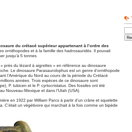
osaure du crétacé supérieur appartenant à l’ordre des
es ornithopodes et à la famille des hadrosauridés. Il pouvait
er jusqu’à 5 tonnes.
« près du lézard à aigrettes » en référence au dinosaure
proche. Le dinosaure Parasaurolophus est un genre d’ornithopode
enant l’Amérique du Nord au cours de la période du Crétacé
3 millions années. Trois espèces de ce dinosaure sont
e), P. tubicen et le P. cyrtocristatus. Des fossiles ont été
 au Nouveau-Mexique et dans l’Utah (USA).
mière en 1922 par William Parcs à partir d’un crâne et squelette
rta. C’était un végétivore qui marchait à la fois comme un bipède