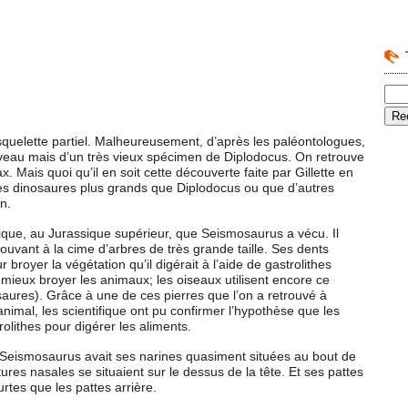
uelette partiel. Malheureusement, d’après les paléontologues,
ouveau mais d’un très vieux spécimen de Diplodocus. On retrouve
ais quoi qu’il en soit cette découverte faite par Gillette en
des dinosaures plus grands que Diplodocus ou que d’autres
n.
que, au Jurassique supérieur, que Seismosaurus a vécu. Il
trouvant à la cime d’arbres de très grande taille. Ses dents
royer la végétation qu’il digérait à l’aide de gastrolithes
r mieux broyer les animaux; les oiseaux utilisent encore ce
saures). Grâce à une de ces pierres que l’on a retrouvé à
nimal, les scientifique ont pu confirmer l’hypothèse que les
lithes pour digérer les aliments.
Seismosaurus avait ses narines quasiment situées au bout de
es nasales se situaient sur le dessus de la tête. Et ses pattes
rtes que les pattes arrière.