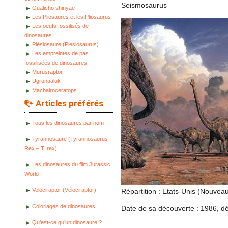
Seismosaurus
Gualicho shinyae
Les Pliosaures et les Pliosaurus
Les oeufs fossilisés de
dinosaures
Plésiosaure (Plesiosaurus)
Les empreintes de pas
fossilisées de dinosaures
Murusraptor
Ugrunaaluk
Machairoceratops
Articles préférés
Tous les dinosaures par nom !
Tyrannosaure (Tyrannosaurus
Rex – T. rex)
Les dinosaures du film Jurassic
World
Velociraptor (Vélociraptor)
Répartition : Etats-Unis (Nouvea
Coloriages de dinosaures
Date de sa découverte : 1986, déc
Qu’est-ce qu’un dinosaure ?