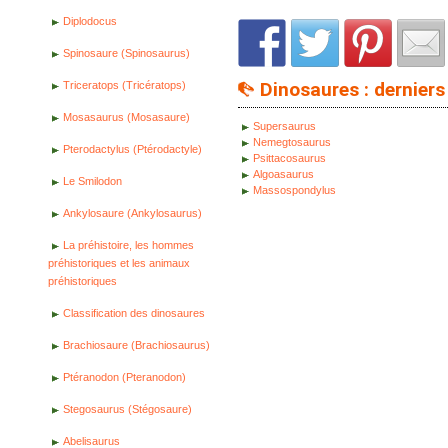
Diplodocus
Spinosaure (Spinosaurus)
Dinosaures : derniers 
Triceratops (Tricératops)
Mosasaurus (Mosasaure)
Supersaurus
Nemegtosaurus
Pterodactylus (Ptérodactyle)
Psittacosaurus
Algoasaurus
Le Smilodon
Massospondylus
Ankylosaure (Ankylosaurus)
La préhistoire, les hommes
préhistoriques et les animaux
préhistoriques
Classification des dinosaures
Brachiosaure (Brachiosaurus)
Ptéranodon (Pteranodon)
Stegosaurus (Stégosaure)
Abelisaurus