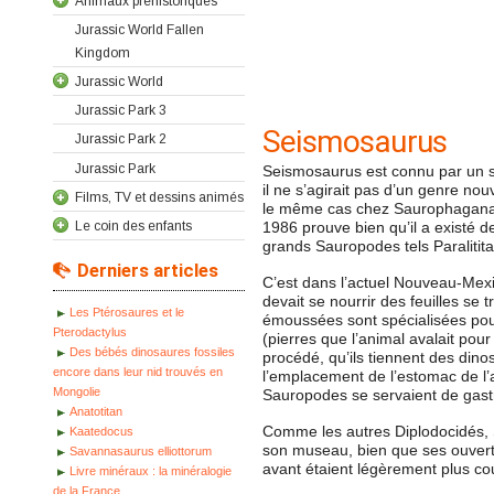
Animaux préhistoriques
Jurassic World Fallen
Kingdom
Jurassic World
Jurassic Park 3
Seismosaurus
Jurassic Park 2
Jurassic Park
Seismosaurus est connu par un sq
il ne s’agirait pas d’un genre n
Films, TV et dessins animés
le même cas chez Saurophaganax. M
Le coin des enfants
1986 prouve bien qu’il a existé 
grands Sauropodes tels Paralitita
Derniers articles
C’est dans l’actuel Nouveau-Mexi
devait se nourrir des feuilles se 
Les Ptérosaures et le
émoussées sont spécialisées pour b
Pterodactylus
(pierres que l’animal avalait pou
Des bébés dinosaures fossiles
procédé, qu’ils tiennent des dino
encore dans leur nid trouvés en
l’emplacement de l’estomac de l’a
Mongolie
Sauropodes se servaient de gastro
Anatotitan
Comme les autres Diplodocidés, 
Kaatedocus
son museau, bien que ses ouvertur
Savannasaurus elliottorum
avant étaient légèrement plus cou
Livre minéraux : la minéralogie
de la France