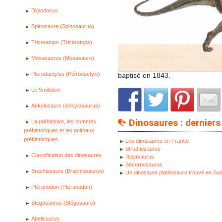
Diplodocus
Spinosaure (Spinosaurus)
Triceratops (Tricératops)
Mosasaurus (Mosasaure)
Pterodactylus (Ptérodactyle)
baptisé en 1843.
Le Smilodon
Ankylosaure (Ankylosaurus)
Dinosaures : derniers 
La préhistoire, les hommes
préhistoriques et les animaux
préhistoriques
Les dinosaures en France
Struthiosaurus
Classification des dinosaures
Riojasaurus
Sécernosaurus
Brachiosaure (Brachiosaurus)
Un dinosaure platéosaure trouvé en Sui
Ptéranodon (Pteranodon)
Stegosaurus (Stégosaure)
Abelisaurus