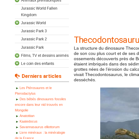
Animaux préhistoriques
Jurassic World Fallen
Kingdom
Jurassic World
Jurassic Park 3
Thecodontosaur
Jurassic Park 2
Jurassic Park
La structure du dinosaure Thecodo
de son cou plus court et de ses 
Films, TV et dessins animés
ossements découverts près de Bri
Le coin des enfants
étaient imbriqués dans des sédim
grottes nées de l’érosion du calc
vivait Thecodontosaurus, le climat
Derniers articles
desséchés.
Les Ptérosaures et le
Pterodactylus
Des bébés dinosaures fossiles
encore dans leur nid trouvés en
Mongolie
Anatotitan
Kaatedocus
Savannasaurus elliottorum
Livre minéraux : la minéralogie
de la France