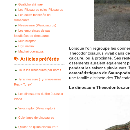
Gualicho shinyae
Les Pliosaures et les Pliosaurus
Les oeufs fossilisés de
dinosaures
Plésiosaure (Plesiosaurus)
Les empreintes de pas
fossilisées de dinosaures
Murusraptor
Ugrunaaluk
Lorsque l’on regroupe les donnée
Machairoceratops
Thecodontosaurus vivait dans de
calcaire, ou à proximité. Ses res
Articles préférés
ossements auraient également pu
pendant les saisons pluvieuses.
Tous les dinosaures par nom !
caractéristiques de Sauropod
une famille distincte des Thécod
Tyrannosaure (Tyrannosaurus
Rex – T. rex)
Le dinosaure Thecodontosaur
Les dinosaures du film Jurassic
World
Velociraptor (Vélociraptor)
Coloriages de dinosaures
Qu’est-ce qu’un dinosaure ?