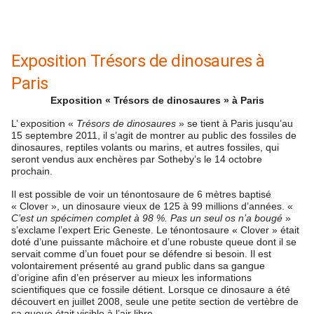
Exposition Trésors de dinosaures à
Paris
Exposition « Trésors de dinosaures » à Paris
L’ exposition «
Trésors de dinosaures
» se tient à Paris jusqu’au
15 septembre 2011, il s’agit de montrer au public des fossiles de
dinosaures, reptiles volants ou marins, et autres fossiles, qui
seront vendus aux enchères par Sotheby’s le 14 octobre
prochain.
Il est possible de voir un ténontosaure de 6 mètres baptisé
« Clover », un dinosaure vieux de 125 à 99 millions d’années. «
C’est un spécimen complet à 98 %. Pas un seul os n’a bougé
»
s’exclame l’expert Eric Geneste. Le ténontosaure « Clover » était
doté d’une puissante mâchoire et d’une robuste queue dont il se
servait comme d’un fouet pour se défendre si besoin. Il est
volontairement présenté au grand public dans sa gangue
d’origine afin d’en préserver au mieux les informations
scientifiques que ce fossile détient. Lorsque ce dinosaure a été
découvert en juillet 2008, seule une petite section de vertèbre de
sa queue était visible à l’air libre.