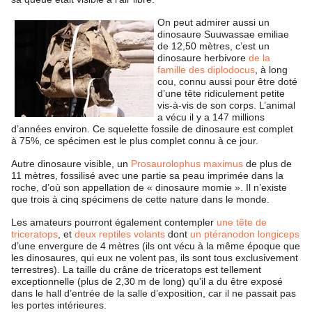
On peut admirer aussi un
dinosaure Suuwassae emiliae
de 12,50 mètres, c’est un
dinosaure herbivore
de la
famille des diplodocus
, à long
cou, connu aussi pour être doté
d’une tête ridiculement petite
vis-à-vis de son corps. L’animal
a vécu il y a 147 millions
d’années environ. Ce squelette fossile de dinosaure est complet
à 75%, ce spécimen est le plus complet connu à ce jour.
Autre dinosaure visible, un
Prosaurolophus maximus
de plus de
11 mètres, fossilisé avec une partie sa peau imprimée dans la
roche, d’où son appellation de « dinosaure momie ». Il n’existe
que trois à cinq spécimens de cette nature dans le monde.
Les amateurs pourront également contempler
une tête de
triceratops
, et
deux reptiles volants
dont
un ptéranodon longiceps
d’une envergure de 4 mètres (ils ont vécu à la même époque que
les dinosaures, qui eux ne volent pas, ils sont tous exclusivement
terrestres). La taille du crâne de triceratops est tellement
exceptionnelle (plus de 2,30 m de long) qu’il a du être exposé
dans le hall d’entrée de la salle d’exposition, car il ne passait pas
les portes intérieures.