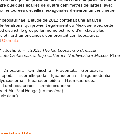
osauridés qui ont préservé des impressions de peau, la queue
re quelques écailles de quatre centimètres de larges, avec
, entourées d’écailles hexagonales d’environ un centimètre.
mbeosaurinae. L’étude de 2012 contenait une analyse
 de Velafrons, qui provient également du Mexique, avec cette
d distinct, le groupe lui-même est frère d’un clade plus
ues et nord-américaines), comprenant Lambeosaurus,
t
Olorotitan
.
.; Joshi, S. H. , 2012,
The lambeosaurine dinosaur
Late Cretaceous of Baja California, Northwestern Mexico.
PLoS
– Dinosauria – Ornithischia – Predentata – Genasauria –
thopoda – Euornithopoda – Iguanodontia – Euiguanodontia –
tyracosterna – Iguanodontoidea – Hadrosauroidea –
 – Lambeosaurinae – Lambeosaurinae
 » et Mr. Paul Haaga (un mécène)
 (Mexique)
r