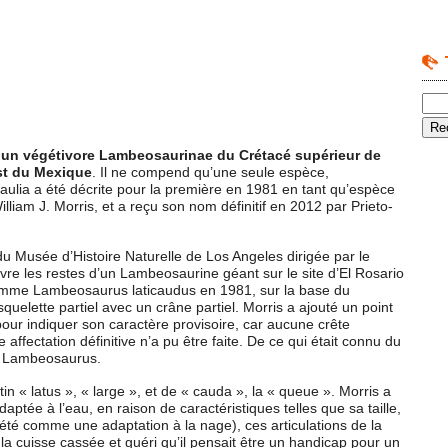
 un végétivore Lambeosaurinae du Crétacé supérieur de
st du Mexique
. Il ne compend qu’une seule espèce,
ulia a été décrite pour la première en 1981 en tant qu’espèce
lliam J. Morris, et a reçu son nom définitif en 2012 par Prieto-
u Musée d’Histoire Naturelle de Los Angeles dirigée par le
vre les restes d’un Lambeosaurine géant sur le site d’El Rosario
nomme Lambeosaurus laticaudus en 1981, sur la base du
elette partiel avec un crâne partiel. Morris a ajouté un point
pour indiquer son caractère provisoire, car aucune crête
affectation définitive n’a pu être faite. De ce qui était connu du
 un Lambeosaurus.
in « latus », « large », et de « cauda », la « queue ». Morris a
ptée à l’eau, en raison de caractéristiques telles que sa taille,
rété comme une adaptation à la nage), ces articulations de la
 la cuisse cassée et guéri qu’il pensait être un handicap pour un