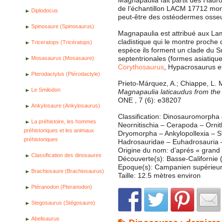
Magnapaulia fait partit des Hadr
de l’échantillon LACM 17712 mont
Diplodocus
peut-être des ostéodermes osseux
Spinosaure (Spinosaurus)
Magnapaulia est attribué aux La
cladistique qui le montre proche
Triceratops (Tricératops)
espèce ils forment un clade du Su
septentrionales (formes asiatiq
Mosasaurus (Mosasaure)
Corythosaurus
, Hypacrosaurus e
Pterodactylus (Ptérodactyle)
Prieto-Márquez, A.; Chiappe, L. M
Le Smilodon
Magnapaulia laticaudus from the 
ONE , 7 (6): e38207
Ankylosaure (Ankylosaurus)
Classification: Dinosauromorpha 
La préhistoire, les hommes
Neornitischia – Cerapoda – Orni
préhistoriques et les animaux
Dryomorpha – Ankylopollexia – S
préhistoriques
Hadrosauridae – Euhadrosauria
Origine du nom: d’aprés « grand
Classification des dinosaures
Découverte(s): Basse-Californie
Epoque(s): Campanien supérieu
Brachiosaure (Brachiosaurus)
Taille: 12.5 mètres environ
Ptéranodon (Pteranodon)
Stegosaurus (Stégosaure)
Abelisaurus