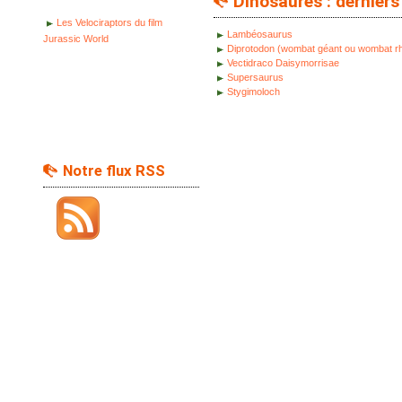
Dinosaures : derniers 
Les Velociraptors du film
Lambéosaurus
Jurassic World
Diprotodon (wombat géant ou wombat r
Vectidraco Daisymorrisae
Supersaurus
Stygimoloch
Notre flux RSS