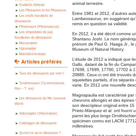
animal terrestre.
Gualicho shinyae
Les Pliosaures et les Pliosaurus
Entre 1981 et 2012, d’autres aut
Les oeufs fossilisés de
Lambeosaurus, en suggérant qu’il
dinosaures
remis en question sa validité.
Plésiosaure (Plesiosaurus)
Les empreintes de pas
En 2012, il a été décrit comme u
fossilisées de dinosaures
Shantanu Joshi. Le nom génériqu
Murusraptor
prénom de Paul G. Haaga Jr., le 
Ugrunaaluk
Museum of Natural History.
Machairoceratops
L’étude de 2012 a indiqué que le
Articles préférés
Gallo, datant de la fin du Camp
17698, 17699, 17700, 17702 à 
Tous les dinosaures par nom !
20885. Ceux-ci ont été trouvés d
squelettes partiels, d’os séparés
Tyrannosaure (Tyrannosaurus
varie. En 2012 une nouvelle desc
Rex – T. rex)
Magnapaulia est caractérisé par s
Les dinosaures du film Jurassic
chevrons allongés et des épines 
World
son descripteur original entre 15
Prieto-Márquez et al. ont fourni u
Velociraptor (Vélociraptor)
parmi les plus longs Ornithischi
spécimen connu est LACM 17712
Coloriages de dinosaures
millimètres.
Qu’est-ce qu’un dinosaure ?