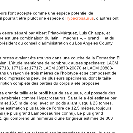
eurs l’ont accepté comme une espèce potentiel de
 pourrait être plutôt une espèce d’
Hypacrosaurus
, d’autres ont
n genre séparé par Albert Prieto-Márquez, Luis Chiappe, et
e est une combinaison du latin « magnus », « grand », et du
président du conseil d’administration du Los Angeles County
s restes avaient été trouvés dans une couche de la Formation El
anien. L’étude mentionne de nombreux autres spécimens: LACM
17713, 17716 et 17717; LACM 20873-20876 et LACM 20883-
ans un rayon de trois mètres de l’holotype et se composent de
 et d’impressions peau de plusieurs spécimens, dont la taille
ription complète des parties du corps a été proposée.
a grande taille et le profil haut de sa queue, qui possède des
vertébrales comme Hypacrosaurus. Sa taille a été estimée par
 m et 16,5 m de long, avec un poids allant jusqu’à 23 tonnes.
ne estimation plus faible de l’ordre de 12,5 mètres, toujours
ens (le plus grand Lambeosaurine connu). Le plus grand
, qui comprend un humérus d’une longueur estimée de 803