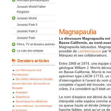
Animaux préhistoriques
Jurassic World Fallen
Kingdom
Jurassic World
Jurassic Park 3
Magnapaulia
Jurassic Park 2
Jurassic Park
Le dinosaure Magnapaulia est
Basse-Californie, au nord-oue
Films, TV et dessins animés
Magnapaulia laticaudus. Magnapa
Le coin des enfants
possible de
Lambeosaurus
par Wi
Márquez et ses collaborateurs.
Derniers articles
Entre 1968 et 1974, une équipe d
géologue William J. Morris décou
Les Ptérosaures et le
en Basse-Californie. Morris le 
Pterodactylus
spécimen type LACM 17715, un squ
Des bébés dinosaures fossiles
d’interrogation à l’avant du nom 
encore dans leur nid trouvés en
complete n’ayant été trouvée, une 
Mongolie
crâne, il a considéré qu’il était
Anatotitan
Le nom d’espèce est dérivé du lat
Kaatedocus
interprété cette espèce comme ada
Savannasaurus elliottorum
sa queue haute et étroite (interp
Livre minéraux : la minéralogie
hanche faibles, ainsi qu’un os de
de la France