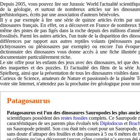
Depuis 2005, vous pouvez lire sur Jurassic World l'actualité scientifiqu
de la géologie, et surtout de nombreux articles sur les dinosaur
préhistoriques, écrits par une association d'auteurs bénévoles.
Il y a par exemple à lire une série de quinze articles écrits par u
dinosaures français. En effet, on a découvert en France de nombreux fo
même des pistes de pas figés dans la roche depuis des millions d'ann
fossilisés. Parmi les autres articles, l'un traite de la disparition des din
différences par rapport aux autres reptiles volants (ptérosaures 
(ichtyosaures ou plésiosaures par exemple) ou encore l'un évoque
dictionnaire des dinosaures vous donne accès à une fiche illustrée 
documentaire particulièrement riche.
Le site offre pour les enfants des jeux avec des dinosaures, tel que des 
des maquettes et des puzzles. Et l'actualité des films de la série 
Spielberg, ainsi que la présentation de tous les dinosaures visibles dans 
Curieux de Science, amateurs de Nature et passionnés de la planète Te
votre site Internet, n'attendez pas la prochaine ère géologique pour nous 
Patagosaurus
Patagosaurus est l’un des dinosaures Sauropodes les plus ancie
scientifiques possèdent des
restes fossiles
complets. Ce Sauropode ne
caractéristiques de ses parents plus évolués tels
Diplodocus
et
Brach
un Sauropode primitif. Son cou était très court pour un Sauropode, m
sans doute d’attraper des feuilles et des pousses à 5 ou 6 mètres de 
os crâniens qu’on a découvert (aucun crâne complet n’a encore été 