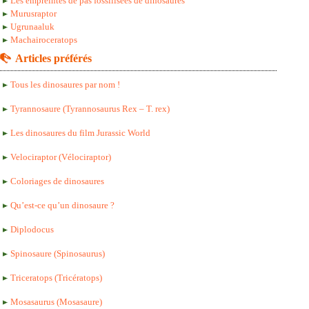
Les empreintes de pas fossilisées de dinosaures
Murusraptor
Ugrunaaluk
Machairoceratops
Articles préférés
Tous les dinosaures par nom !
Tyrannosaure (Tyrannosaurus Rex – T. rex)
Les dinosaures du film Jurassic World
Velociraptor (Vélociraptor)
Coloriages de dinosaures
Qu’est-ce qu’un dinosaure ?
Diplodocus
Spinosaure (Spinosaurus)
Triceratops (Tricératops)
Mosasaurus (Mosasaure)