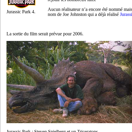
Aucun réalisateur n’a encore été nommé mais l
Jurassic Park 4.
nom de Joe Johnston qui a déjà réalisé
Jurass
La sortie du film serait prévue pour 2006.
Jurassic Park : Steven Spielberg et un Triceratops.