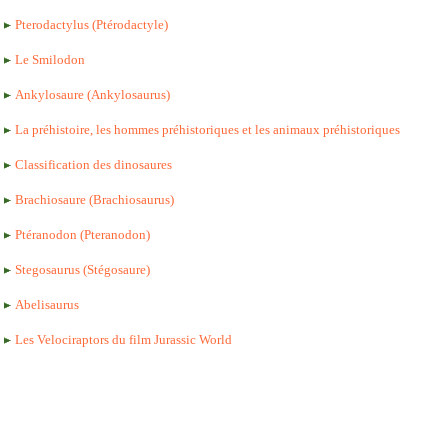
Pterodactylus (Ptérodactyle)
Le Smilodon
Ankylosaure (Ankylosaurus)
La préhistoire, les hommes préhistoriques et les animaux préhistoriques
Classification des dinosaures
Brachiosaure (Brachiosaurus)
Ptéranodon (Pteranodon)
Stegosaurus (Stégosaure)
Abelisaurus
Les Velociraptors du film Jurassic World