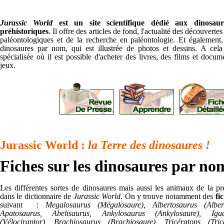
Jurassic World
est un site scientifique dédié aux dinosau
préhistoriques
. Il offre des articles de fond, l'actualité des découvertes
paléontologiques et de la recherche en paléontologie. Et également
dinosaures par nom, qui est illustrée de photos et dessins. A cela
spécialisée où il est possible d'acheter des livres, des films et docu
jeux.
Jurassic World :
la Terre des dinosaures !
Fiches sur les dinosaures par no
Les différentes sortes de dinosaures mais aussi les animaux de la pré
dans le dictionnaire de
Jurassic World
. On y trouve notamment des
fi
suivant :
Megalosaurus (Mégalosaure), Albertosaurus (Alber
Apatosaurus, Abelisaurus, Ankylosaurus (Ankylosaure), Igua
(Vélociraptor), Brachiosaurus (Brachiosaure), Tricératops (Tric