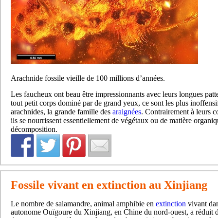
Arachnide fossile vieille de 100 millions d’années.
Les faucheux ont beau être impressionnants avec leurs longues patte
tout petit corps dominé par de grand yeux, ce sont les plus inoffensif
arachnides, la grande famille des
araignées
. Contrairement à leurs c
ils se nourrissent essentiellement de végétaux ou de matière organi
décomposition.
Fossile vivant en extinction au Xinjiang
Le nombre de salamandre, animal amphibie en
extinction
vivant dan
autonome Ouïgoure du Xinjiang, en Chine du nord-ouest, a réduit d