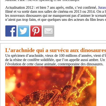
Actualisation 2012 : et bien 7 ans après, enfin, c’est confirmé,
Juras
filmé et va sortir dans nos salles de cinéma en 2013 ou 2014. On a 
les nouveaux dinosaures qui ne manqueront pas d’animer le scenari
n’aient pas trop faim, et que quelques uns des acteurs du film leurs s
L’arachnide qui a survécu aux dinosaure
Un spécimen d’arachnide, vieux de 100 millions d’années, vient d’ê
de la résine de conifère solidifiée, que l’on appelle aussi ambre. Un
l’évolution de cette classe animale, contemporaine des dinosaures.