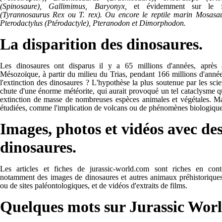
(Spinosaure), Gallimimus, Baryonyx,
et évidemment sur le 
(Tyrannosaurus Rex ou T. rex). Ou encore le reptile marin Mosasaure
Pterodactylus (Ptérodactyle), Pteranodon et Dimorphodon.
La disparition des dinosaures.
Les dinosaures ont disparus il y a 65 millions d'années, après 
Mésozoïque, à partir du milieu du Trias, pendant 166 millions d'année
l'extinction des dinosaures ? L'hypothèse la plus soutenue par les scien
chute d'une énorme météorite, qui aurait provoqué un tel cataclysme qu'
extinction de masse de nombreuses espèces animales et végétales. Ma
étudiées, comme l'implication de volcans ou de phénomènes biologique
Images, photos et vidéos avec de
dinosaures.
Les articles et fiches de jurassic-world.com sont riches en con
notamment des images de dinosaures et autres animaux préhistoriques
ou de sites paléontologiques, et de vidéos d'extraits de films.
Quelques mots sur Jurassic Wor