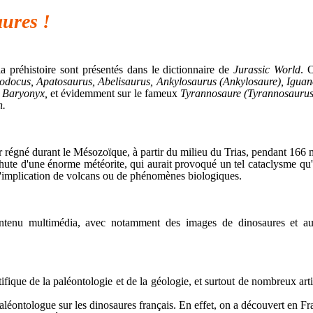
aures !
a préhistoire sont présentés dans le dictionnaire de
Jurassic World
. 
odocus, Apatosaurus, Abelisaurus, Ankylosaurus (Ankylosaure), Iguano
, Baryonyx,
et évidemment sur le fameux
Tyrannosaure (Tyrannosaurus R
n.
r régné durant le Mésozoïque, à partir du milieu du Trias, pendant 166 m
 chute d'une énorme météorite, qui aurait provoqué un tel cataclysme qu
 l'implication de volcans ou de phénomènes biologiques.
contenu multimédia, avec notamment des images de dinosaures et aut
ifique de la paléontologie et de la géologie, et surtout de nombreux artic
n paléontologue sur les dinosaures français. En effet, on a découvert en