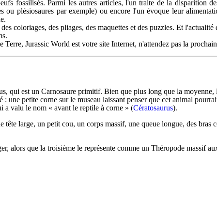
fs fossilisés. Parmi les autres articles, l'un traite de la disparition d
res ou plésiosaures par exemple) ou encore l'un évoque leur alimentat
e.
 des coloriages, des pliages, des maquettes et des puzzles. Et l'actualité 
ms.
Terre, Jurassic World est votre site Internet, n'attendez pas la prochai
s, qui est un Carnosaure primitif. Bien que plus long que la moyenne, 
té : une petite corne sur le museau laissant penser que cet animal pourrai
 a valu le nom « avant le reptile à corne » (
Cératosaurus
).
e tête large, un petit cou, un corps massif, une queue longue, des bras 
, alors que la troisième le représente comme un Théropode massif aux p