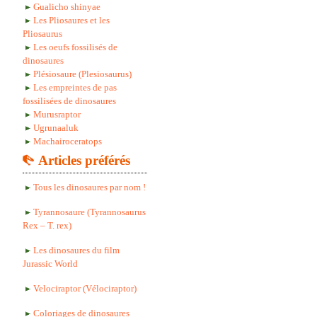
Gualicho shinyae
Les Pliosaures et les
Pliosaurus
Les oeufs fossilisés de
dinosaures
Plésiosaure (Plesiosaurus)
Les empreintes de pas
fossilisées de dinosaures
Murusraptor
Ugrunaaluk
Machairoceratops
Articles préférés
Tous les dinosaures par nom !
Tyrannosaure (Tyrannosaurus
Rex – T. rex)
Les dinosaures du film
Jurassic World
Velociraptor (Vélociraptor)
Coloriages de dinosaures