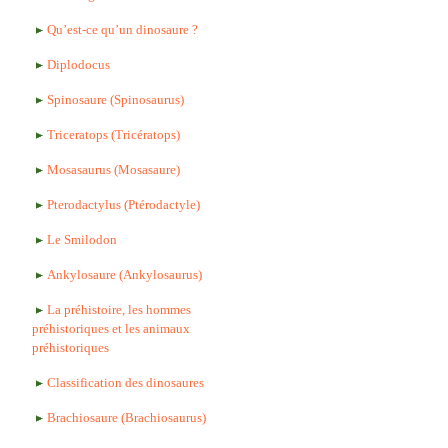
Qu’est-ce qu’un dinosaure ?
Diplodocus
Spinosaure (Spinosaurus)
Triceratops (Tricératops)
Mosasaurus (Mosasaure)
Pterodactylus (Ptérodactyle)
Le Smilodon
Ankylosaure (Ankylosaurus)
La préhistoire, les hommes
préhistoriques et les animaux
préhistoriques
Classification des dinosaures
Brachiosaure (Brachiosaurus)