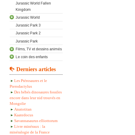
Jurassic World Fallen
Kingdom
Jurassic World
Jurassic Park 3
Jurassic Park 2
Jurassic Park
Films, TV et dessins animés
Le coin des enfants
Derniers articles
Les Ptérosaures et le
Pterodactylus
Des bébés dinosaures fossiles
encore dans leur nid trouvés en
Mongolie
Anatotitan
Kaatedocus
Savannasaurus elliottorum
Livre minéraux : la
minéralogie de la France