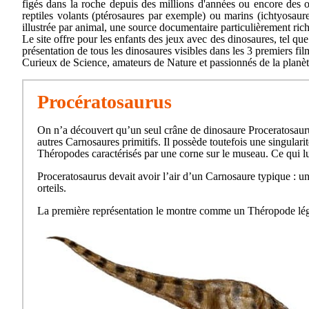
figés dans la roche depuis des millions d'années ou encore des oeu
reptiles volants (ptérosaures par exemple) ou marins (ichtyosau
illustrée par animal, une source documentaire particulièrement rich
Le site offre pour les enfants des jeux avec des dinosaures, tel que
présentation de tous les dinosaures visibles dans les 3 premiers fil
Curieux de Science, amateurs de Nature et passionnés de la planète 
Procératosaurus
On n’a découvert qu’un seul crâne de dinosaure Proceratosauru
autres Carnosaures primitifs. Il possède toutefois une singulari
Théropodes caractérisés par une corne sur le museau. Ce qui lui
Proceratosaurus devait avoir l’air d’un Carnosaure typique : un
orteils.
La première représentation le montre comme un Théropode léger