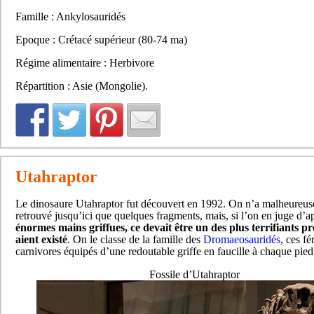
Famille : Ankylosauridés
Epoque : Crétacé supérieur (80-74 ma)
Régime alimentaire : Herbivore
Répartition : Asie (Mongolie).
Utahraptor
Le dinosaure Utahraptor fut découvert en 1992. On n’a malheureu
retrouvé jusqu’ici que quelques fragments, mais, si l’on en juge d’a
énormes mains griffues, ce devait être un des plus terrifiants p
aient existé
. On le classe de la famille des
Dromaeosauridés
, ces fé
carnivores équipés d’une redoutable griffe en faucille à chaque pied
Fossile d’Utahraptor