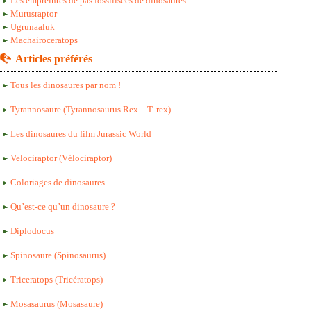
Les empreintes de pas fossilisées de dinosaures
Murusraptor
Ugrunaaluk
Machairoceratops
Articles préférés
Tous les dinosaures par nom !
Tyrannosaure (Tyrannosaurus Rex – T. rex)
Les dinosaures du film Jurassic World
Velociraptor (Vélociraptor)
Coloriages de dinosaures
Qu’est-ce qu’un dinosaure ?
Diplodocus
Spinosaure (Spinosaurus)
Triceratops (Tricératops)
Mosasaurus (Mosasaure)