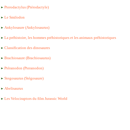
Pterodactylus (Ptérodactyle)
Le Smilodon
Ankylosaure (Ankylosaurus)
La préhistoire, les hommes préhistoriques et les animaux préhistoriques
Classification des dinosaures
Brachiosaure (Brachiosaurus)
Ptéranodon (Pteranodon)
Stegosaurus (Stégosaure)
Abelisaurus
Les Velociraptors du film Jurassic World