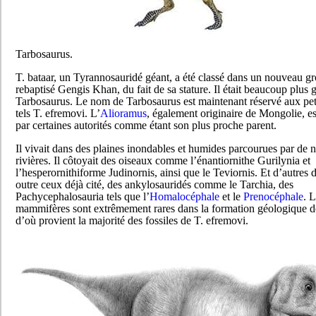
Tarbosaurus.
T. bataar, un Tyrannosauridé géant, a été classé dans un nouveau gr
rebaptisé Gengis Khan, du fait de sa stature. Il était beaucoup plus
Tarbosaurus. Le nom de Tarbosaurus est maintenant réservé aux pet
tels T. efremovi. L’
Alioramus
, également originaire de Mongolie, es
par certaines autorités comme étant son plus proche parent.
Il vivait dans des plaines inondables et humides parcourues par de
rivières. Il côtoyait des oiseaux comme l’énantiornithe Gurilynia et
l’hesperornithiforme Judinornis, ainsi que le Teviornis. Et d’autres 
outre ceux déjà cité, des ankylosauridés comme le Tarchia, des
Pachycephalosauria tels que l’
Homalocéphale
et le
Prenocéphale
. L
mammifères sont extrêmement rares dans la formation géologique 
d’où provient la majorité des fossiles de T. efremovi.