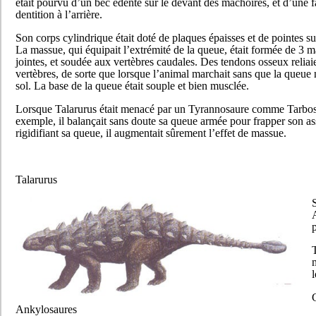
était pourvu d’un bec édenté sur le devant des mâchoires, et d’une f
dentition à l’arrière.
Son corps cylindrique était doté de plaques épaisses et de pointes sur
La massue, qui équipait l’extrémité de la queue, était formée de 3 m
jointes, et soudée aux vertèbres caudales. Des tendons osseux reliaie
vertèbres, de sorte que lorsque l’animal marchait sans que la queue 
sol. La base de la queue était souple et bien musclée.
Lorsque Talarurus était menacé par un Tyrannosaure comme Tarbos
exemple, il balançait sans doute sa queue armée pour frapper son as
rigidifiant sa queue, il augmentait sûrement l’effet de massue.
Talarurus
S
T
Ankylosaures