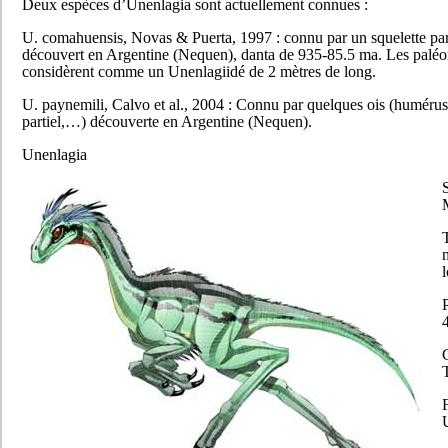
Deux espèces d’Unenlagia sont actuellement connues :
U. comahuensis, Novas & Puerta, 1997 : connu par un squelette par
découvert en Argentine (Nequen), danta de 935-85.5 ma. Les paléo
considèrent comme un Unenlagiidé de 2 mètres de long.
U. paynemili, Calvo et al., 2004 : Connu par quelques ois (humérus,
partiel,…) découverte en Argentine (Nequen).
Unenlagia
S
T