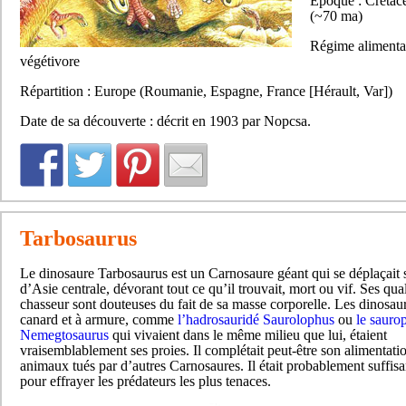
Epoque : Crétacé
(~70 ma)
Régime alimentai
végétivore
Répartition : Europe (Roumanie, Espagne, France [Hérault, Var])
Date de sa découverte : décrit en 1903 par Nopcsa.
Tarbosaurus
Le dinosaure Tarbosaurus est un Carnosaure géant qui se déplaçait su
d’Asie centrale, dévorant tout ce qu’il trouvait, mort ou vif. Ses qual
chasseur sont douteuses du fait de sa masse corporelle. Les dinosau
canard et à armure, comme
l’hadrosauridé Saurolophus
ou
le sauro
Nemegtosaurus
qui vivaient dans le même milieu que lui, étaient
vraisemblablement ses proies. Il complétait peut-être son alimentati
animaux tués par d’autres Carnosaures. Il était probablement suffi
pour effrayer les prédateurs les plus tenaces.