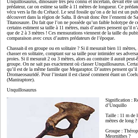
Unquillosaurus, dinosaure très peu connu et incertain, devait être u
prédateur, car on estime sa taille à 11 mètres de longueur. Ce prédat
vécu vers la fin du Crétacé. Le seul fossile qu’on a de lui est un pu
découvert dans la région de Salta. Il devait donc être l’ennemi de Sa
Titanosaure. Du fait que l’on ne possède qu’un faible holotype de c
certains estiment sa taille à 11 mètres, mais d’autres pensent qu’il n
que de 2 à 3 mètres ! Ces mensurations viennent de la taille du pubis
comparaison avec ceux d’autres prédateurs de l’époque.
Chassait-il en groupe ou en solitaire ? Si il mesurait bien 11 mètres, 
chasser en solitaire, comptant sur sa taille pour intimider ses adversa
proies. Si il mesurait 2 ou 3 mètres, alors au contraire il aurait peut-
groupe. On ne sait pas exactement où classer Unquillosaurus. Certa
qu’il est de la même famille que Megaraptor. D’autres pensent qu’il 
Dromaeosauridé. Pour l’instant il est classé comment étant un Coel
(Maniraptore).
Unquillosaurus
Signification : R
d’Unquillo
Taille : 11 m de 
mètres de long ?
Groupe : Thérop
Meornithes ?