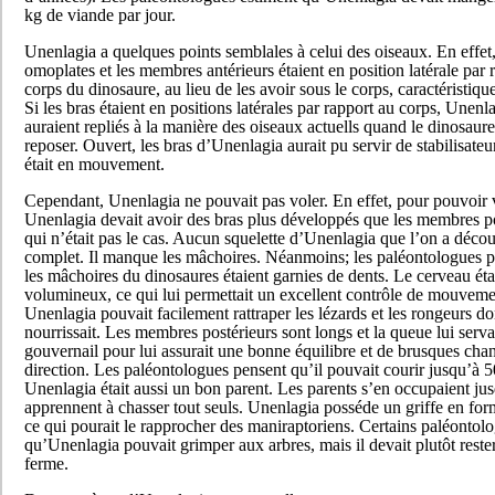
kg de viande par jour.
Unenlagia a quelques points semblales à celui des oiseaux. En effet,
omoplates et les membres antérieurs étaient en position latérale par 
corps du dinosaure, au lieu de les avoir sous le corps, caractéristiqu
Si les bras étaient en positions latérales par rapport au corps, Unenla
auraient repliés à la manière des oiseaux actuells quand le dinosaure
reposer. Ouvert, les bras d’Unenlagia aurait pu servir de stabilisateu
était en mouvement.
Cependant, Unenlagia ne pouvait pas voler. En effet, pour pouvoir 
Unenlagia devait avoir des bras plus développés que les membres po
qui n’était pas le cas. Aucun squelette d’Unenlagia que l’on a décou
complet. Il manque les mâchoires. Néanmoins; les paléontologues 
les mâchoires du dinosaures étaient garnies de dents. Le cerveau éta
volumineux, ce qui lui permettait un excellent contrôle de mouveme
Unenlagia pouvait facilement rattraper les lézards et les rongeurs don
nourrissait. Les membres postérieurs sont longs et la queue lui serva
gouvernail pour lui assurait une bonne équilibre et de brusques ch
direction. Les paléontologues pensent qu’il pouvait courir jusqu’à 
Unenlagia était aussi un bon parent. Les parents s’en occupaient jus
apprennent à chasser tout seuls. Unenlagia posséde un griffe en for
ce qui pourait le rapprocher des maniraptoriens. Certains paléontol
qu’Unenlagia pouvait grimper aux arbres, mais il devait plutôt rester 
ferme.