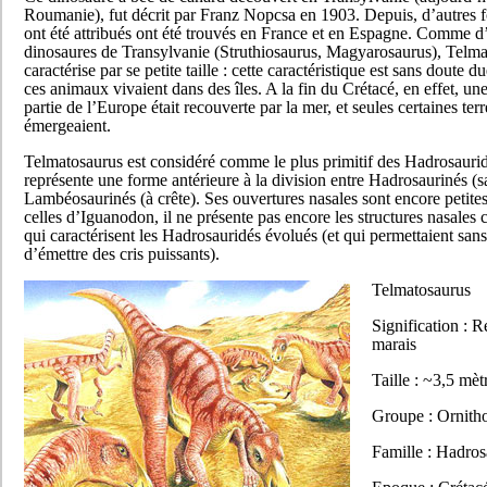
Roumanie), fut décrit par Franz Nopcsa en 1903. Depuis, d’autres fo
ont été attribués ont été trouvés en France et en Espagne. Comme d
dinosaures de Transylvanie (Struthiosaurus, Magyarosaurus), Telma
caractérise par se petite taille : cette caractéristique est sans doute d
ces animaux vivaient dans des îles. A la fin du Crétacé, en effet, un
partie de l’Europe était recouverte par la mer, et seules certaines terr
émergeaient.
Telmatosaurus est considéré comme le plus primitif des Hadrosaurid
représente une forme antérieure à la division entre Hadrosaurinés (sa
Lambéosaurinés (à crête). Ses ouvertures nasales sont encore petit
celles d’Iguanodon, il ne présente pas encore les structures nasales
qui caractérisent les Hadrosauridés évolués (et qui permettaient san
d’émettre des cris puissants).
Telmatosaurus
Signification : R
marais
Taille : ~3,5 mèt
Groupe : Ornith
Famille : Hadros