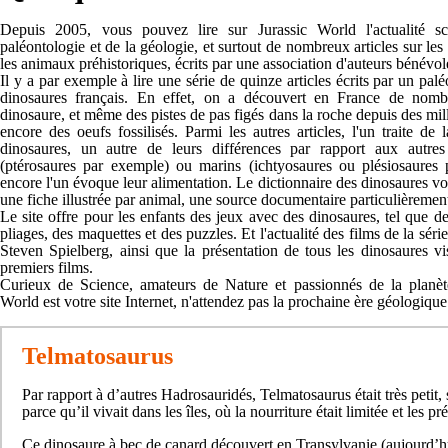
Depuis 2005, vous pouvez lire sur Jurassic World l'actualité sc
paléontologie et de la géologie, et surtout de nombreux articles sur les
les animaux préhistoriques, écrits par une association d'auteurs bénévol
Il y a par exemple à lire une série de quinze articles écrits par un pal
dinosaures français. En effet, on a découvert en France de nomb
dinosaure, et même des pistes de pas figés dans la roche depuis des mil
encore des oeufs fossilisés. Parmi les autres articles, l'un traite de 
dinosaures, un autre de leurs différences par rapport aux autres 
(ptérosaures par exemple) ou marins (ichtyosaures ou plésiosaures
encore l'un évoque leur alimentation. Le dictionnaire des dinosaures v
une fiche illustrée par animal, une source documentaire particulièrement
Le site offre pour les enfants des jeux avec des dinosaures, tel que de
pliages, des maquettes et des puzzles. Et l'actualité des films de la séri
Steven Spielberg, ainsi que la présentation de tous les dinosaures vi
premiers films.
Curieux de Science, amateurs de Nature et passionnés de la planète
World est votre site Internet, n'attendez pas la prochaine ère géologique
Telmatosaurus
Par rapport à d’autres Hadrosauridés, Telmatosaurus était très petit,
parce qu’il vivait dans les îles, où la nourriture était limitée et les pr
Ce dinosaure à bec de canard découvert en Transylvanie (aujourd’h