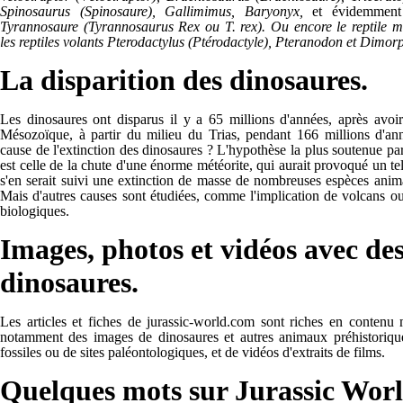
Spinosaurus (Spinosaure), Gallimimus, Baryonyx,
et évidemment
Tyrannosaure (Tyrannosaurus Rex ou T. rex). Ou encore le reptile 
les reptiles volants Pterodactylus (Ptérodactyle), Pteranodon et Dimo
La disparition des dinosaures.
Les dinosaures ont disparus il y a 65 millions d'années, après avoi
Mésozoïque, à partir du milieu du Trias, pendant 166 millions d'ann
cause de l'extinction des dinosaures ? L'hypothèse la plus soutenue par
est celle de la chute d'une énorme météorite, qui aurait provoqué un te
s'en serait suivi une extinction de masse de nombreuses espèces anima
Mais d'autres causes sont étudiées, comme l'implication de volcans 
biologiques.
Images, photos et vidéos avec de
dinosaures.
Les articles et fiches de jurassic-world.com sont riches en contenu
notamment des images de dinosaures et autres animaux préhistoriqu
fossiles ou de sites paléontologiques, et de vidéos d'extraits de films.
Quelques mots sur Jurassic Wor