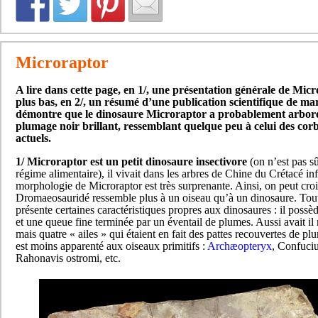
Microraptor
A lire dans cette page, en 1/, une présentation générale de Micr
plus bas, en 2/, un résumé d’une publication scientifique de ma
démontre que le dinosaure Microraptor a probablement arbor
plumage noir brillant, ressemblant quelque peu à celui des cor
actuels.
1/ Microraptor est un petit dinosaure insectivore
(on n’est pas s
régime alimentaire), il vivait dans les arbres de Chine du Crétacé inf
morphologie de Microraptor est très surprenante. Ainsi, on peut cro
Dromaeosauridé ressemble plus à un oiseau qu’à un dinosaure. Toute
présente certaines caractéristiques propres aux dinosaures : il possè
et une queue fine terminée par un éventail de plumes. Aussi avait i
mais quatre « ailes » qui étaient en fait des pattes recouvertes de pl
est moins apparenté aux oiseaux primitifs :
Archæopteryx
, Confuciu
Rahonavis ostromi, etc.