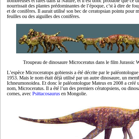
nombreuses et rares dans la Nature, et il est donc probable que ce d
nourrissait des plantes prédominantes de l’époque, c’st à dire de fou
et de conifères. Il aurait utilisé son bec de ceratopsian pointu pour 
feuilles ou des aiguilles des conifères.
Troupeau de dinosaure Microceratus dans le film Jurassic 
L’espèce Microceratops gobiensis a été décrite par le paléontologu
1953. Mais le nom était déjà utilisé par un autre dinosaure, un mem
Ichneumonoidea. Et donc le paléontologue Mateus en 2008 a créé
nom, Microceratus. Il a été l’un des premiers cératopsiens, ou dinos
cornes, avec
Psittacosaurus
en Mongolie.