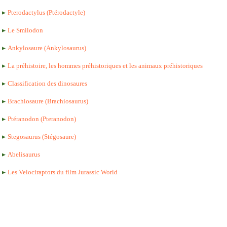
Pterodactylus (Ptérodactyle)
Le Smilodon
Ankylosaure (Ankylosaurus)
La préhistoire, les hommes préhistoriques et les animaux préhistoriques
Classification des dinosaures
Brachiosaure (Brachiosaurus)
Ptéranodon (Pteranodon)
Stegosaurus (Stégosaure)
Abelisaurus
Les Velociraptors du film Jurassic World