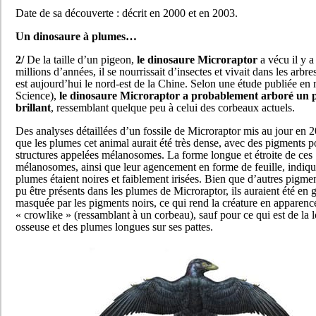
Date de sa découverte : décrit en 2000 et en 2003.
Un dinosaure à plumes…
2/
De la taille d’un pigeon,
le dinosaure Microraptor
a vécu il y 
millions d’années, il se nourrissait d’insectes et vivait dans les arbre
est aujourd’hui le nord-est de la Chine. Selon une étude publiée en
Science),
le dinosaure Microraptor a probablement arboré un 
brillant
, ressemblant quelque peu à celui des corbeaux actuels.
Des analyses détaillées d’un fossile de Microraptor mis au jour en 
que les plumes cet animal aurait été très dense, avec des pigments p
structures appelées mélanosomes. La forme longue et étroite de ces
mélanosomes, ainsi que leur agencement en forme de feuille, indiqu
plumes étaient noires et faiblement irisées. Bien que d’autres pigme
pu être présents dans les plumes de Microraptor, ils auraient été en 
masquée par les pigments noirs, ce qui rend la créature en apparenc
« crowlike » (ressamblant à un corbeau), sauf pour ce qui est de la
osseuse et des plumes longues sur ses pattes.