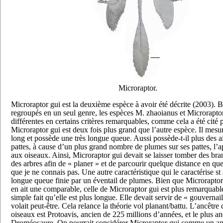
Microraptor.
Microraptor gui est la deuxième espèce à avoir été décrite (2003). 
regroupés en un seul genre, les espèces M. zhaoianus et Microraptor
différentes en certains critères remarquables, comme cela a été cité 
Microraptor gui est deux fois plus grand que l’autre espèce. Il mes
long et possède une très longue queue. Aussi possède-t-il plus des a
pattes, à cause d’un plus grand nombre de plumes sur ses pattes, l’
aux oiseaux. Ainsi, Microraptor gui devait se laisser tomber des br
des arbres afin de « planer » et de parcourir quelque distance en q
que je ne connais pas. Une autre caractéristique qui le caractérise st 
longue queue finie par un éventail de plumes. Bien que Microrapto
en ait une comparable, celle de Microraptor gui est plus remarquable
simple fait qu’elle est plus longue. Elle devait servir de « gouvernai
volait peut-être. Cela relance la théorie vol planant/battu. L’ancêt
oiseaux est Protoavis, ancien de 225 millions d’années, et le plus a
Droméosaure. On pourrait considérer Microraptor gui comme un an