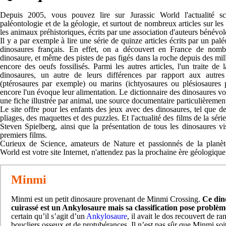
Depuis 2005, vous pouvez lire sur Jurassic World l'actualité sc
paléontologie et de la géologie, et surtout de nombreux articles sur les
les animaux préhistoriques, écrits par une association d'auteurs bénévol
Il y a par exemple à lire une série de quinze articles écrits par un pal
dinosaures français. En effet, on a découvert en France de nomb
dinosaure, et même des pistes de pas figés dans la roche depuis des mil
encore des oeufs fossilisés. Parmi les autres articles, l'un traite de 
dinosaures, un autre de leurs différences par rapport aux autres 
(ptérosaures par exemple) ou marins (ichtyosaures ou plésiosaures
encore l'un évoque leur alimentation. Le dictionnaire des dinosaures v
une fiche illustrée par animal, une source documentaire particulièrement
Le site offre pour les enfants des jeux avec des dinosaures, tel que de
pliages, des maquettes et des puzzles. Et l'actualité des films de la séri
Steven Spielberg, ainsi que la présentation de tous les dinosaures vi
premiers films.
Curieux de Science, amateurs de Nature et passionnés de la planète
World est votre site Internet, n'attendez pas la prochaine ère géologique
Minmi
Minmi est un petit dinosaure provenant de Minmi Crossing.
Ce din
cuirassé est un Ankylosaure mais sa classification pose problèm
certain qu’il s’agit d’un
Ankylosaure
, il avait le dos recouvert de r
boucliers osseux et de protubérances. Il n’est pas sûr que Minmi soi