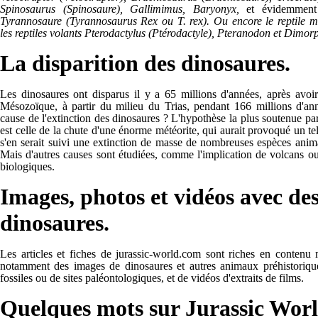
Spinosaurus (Spinosaure), Gallimimus, Baryonyx,
et évidemment
Tyrannosaure (Tyrannosaurus Rex ou T. rex). Ou encore le reptile 
les reptiles volants Pterodactylus (Ptérodactyle), Pteranodon et Dimo
La disparition des dinosaures.
Les dinosaures ont disparus il y a 65 millions d'années, après avoi
Mésozoïque, à partir du milieu du Trias, pendant 166 millions d'ann
cause de l'extinction des dinosaures ? L'hypothèse la plus soutenue par
est celle de la chute d'une énorme météorite, qui aurait provoqué un te
s'en serait suivi une extinction de masse de nombreuses espèces anima
Mais d'autres causes sont étudiées, comme l'implication de volcans 
biologiques.
Images, photos et vidéos avec de
dinosaures.
Les articles et fiches de jurassic-world.com sont riches en contenu
notamment des images de dinosaures et autres animaux préhistoriqu
fossiles ou de sites paléontologiques, et de vidéos d'extraits de films.
Quelques mots sur Jurassic Wor