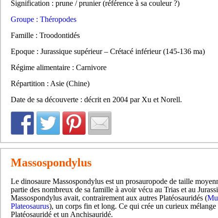
Signification : prune / prunier (référence à sa couleur ?)
Groupe : Théropodes
Famille : Troodontidés
Epoque : Jurassique supérieur – Crétacé inférieur (145-136 ma)
Régime alimentaire : Carnivore
Répartition : Asie (Chine)
Date de sa découverte : décrit en 2004 par Xu et Norell.
Massospondylus
Le dinosaure Massospondylus est un prosauropode de taille moyenne,
partie des nombreux de sa famille à avoir vécu au Trias et au Jurass
Massospondylus avait, contrairement aux autres Platéosauridés (
Mu
Plateosaurus
), un corps fin et long. Ce qui crée un curieux mélange
Platéosauridé et un Anchisauridé.