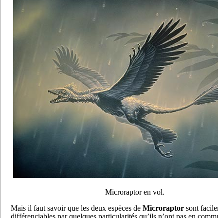
Microraptor en vol.
Mais il faut savoir que les deux espèces de
Microraptor
sont facil
différenciables par quelques particularités qu’ils n’ont pas en comm