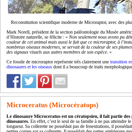
Reconstitution scientifique moderne de Microraptor, avec des plu
Mark Norell, président de la section paléontologie du Musée améric
d’Histoire naturelle, se félicite : «
Non seulement nous avons pu dét
couleur de cet animal mais aussi le fait que ce microraptor, à l’inst
nombreux oiseaux modernes, se servait de la couleur de ses plume
des signaux visuels aux autres membres de son espèce.
»
Ce fossile de microraptor représente très clairement une
transition e
dinosaures et les oiseaux
dont il a beaucoup de traits morphologique
Microceratus (Microcératops)
Le dinosaure Microceratus est un cératopsien, il fait partie des 
dinosaures
. En effet, c’est le seul de sa famille à ne pas atteindre l
longueur. Sa collerette ne possédait pas de fenestrations, il possédait
petites cornes sur sa collerette. Il possédait des pattes antérieures