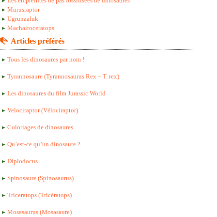
Les empreintes de pas fossilisées de dinosaures
Murusraptor
Ugrunaaluk
Machairoceratops
Articles préférés
Tous les dinosaures par nom !
Tyrannosaure (Tyrannosaurus Rex – T. rex)
Les dinosaures du film Jurassic World
Velociraptor (Vélociraptor)
Coloriages de dinosaures
Qu’est-ce qu’un dinosaure ?
Diplodocus
Spinosaure (Spinosaurus)
Triceratops (Tricératops)
Mosasaurus (Mosasaure)